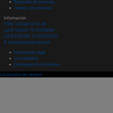
(abre en nueva ventana)
Búsqueda de personas
(abre en nueva ventana)
Trabaja con nosotros
Información
TFNO +34 948 42 56 00
¿QUÉ GRADO TE INTERESA?
¿QUÉ MÁSTER TE INTERESA?
© Universidad de Navarra
Información legal
Accesibilidad
Configuración de cookies
Localizador de campus