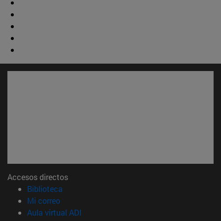
Accesos directos
(abre en nueva ventana)
Biblioteca
(abre en nueva ventana)
Mi correo
(abre en nueva ventana)
Aula virtual ADI