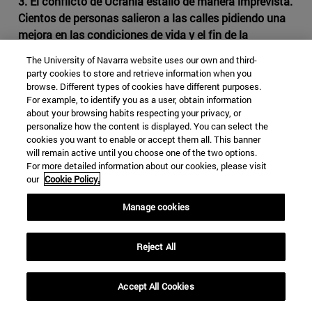
3. El conflicto de Ucrania estalló de manera imprevista.
Cientos de personas salieron a las calles pidiendo una
mejora en las condiciones de vida y el fin de la
corrupción. ¿Cómo podríamos explicar el hecho de que el
The University of Navarra website uses our own and third-
conflicto surgiese tan repentinamente?
party cookies to store and retrieve information when you
browse. Different types of cookies have different purposes.
En realidad, no se trata de un conflicto aislado, ni surgió
For example, to identify you as a user, obtain information
por sorpresa, sino que desde la disolución de la URSS,
about your browsing habits respecting your privacy, or
personalize how the content is displayed. You can select the
las cancillerías y embajadas occidentales ya recibieron
cookies you want to enable or accept them all. This banner
hasta ocho avisos de lo que iba a ocurrir y no supieron
will remain active until you choose one of the two options.
interpretar esas advertencias.
For more detailed information about our cookies, please visit
our
Cookie Policy.
El primer aviso se dio en diciembre de 1986, en
Kazajistán, con una serie de revueltas populares que ya
Manage cookies
indicaban lo que iba a ocurrir. Allí tuvieron lugar unos
gravísimos disturbios, cuando el presidente de la
Reject All
República Socialista Soviética de Kazajistán, el
presidente Kunáyev, dimitió y fue sustituido por un ruso,
Accept All Cookies
Gennady Kolbin. En ese momento, jóvenes kazajos
salieron a las calles a protestar contra la decisión