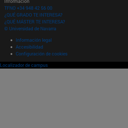
Información
TFNO +34 948 42 56 00
¿QUÉ GRADO TE INTERESA?
¿QUÉ MÁSTER TE INTERESA?
© Universidad de Navarra
Información legal
Accesibilidad
Configuración de cookies
Localizador de campus