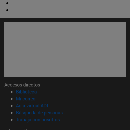
Accesos directos
(abre en nueva ventana)
Biblioteca
(abre en nueva ventana)
Mi correo
(abre en nueva ventana)
Aula virtual ADI
(abre en nueva ventana)
Búsqueda de personas
(abre en nueva ventana)
Trabaja con nosotros