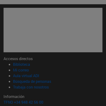
Accesos directos
(abre en nueva ventana)
Biblioteca
(abre en nueva ventana)
Mi correo
(abre en nueva ventana)
Aula virtual ADI
(abre en nueva ventana)
Búsqueda de personas
(abre en nueva ventana)
Trabaja con nosotros
Información
TFNO +34 948 42 56 00