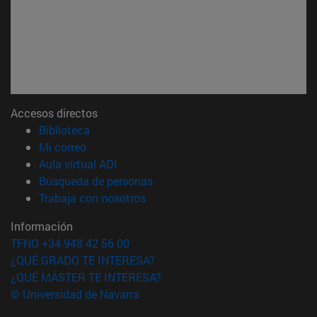
Accesos directos
(abre en nueva ventana)
Biblioteca
(abre en nueva ventana)
Mi correo
(abre en nueva ventana)
Aula virtual ADI
(abre en nueva ventana)
Búsqueda de personas
(abre en nueva ventana)
Trabaja con nosotros
Información
TFNO +34 948 42 56 00
¿QUÉ GRADO TE INTERESA?
¿QUÉ MÁSTER TE INTERESA?
© Universidad de Navarra