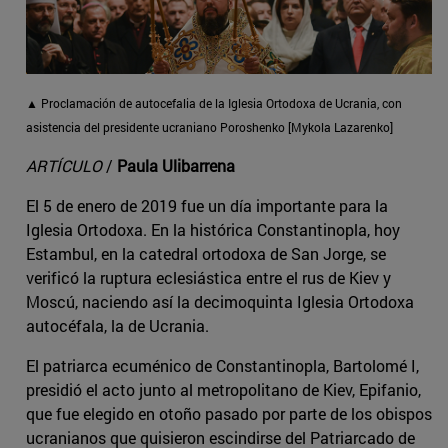
▲ Proclamación de autocefalia de la Iglesia Ortodoxa de Ucrania, con
asistencia del presidente ucraniano Poroshenko [Mykola Lazarenko]
ARTÍCULO
/
Paula Ulibarrena
El 5 de enero de 2019 fue un día importante para la
Iglesia Ortodoxa. En la histórica Constantinopla, hoy
Estambul, en la catedral ortodoxa de San Jorge, se
verificó la ruptura eclesiástica entre el rus de Kiev y
Moscú, naciendo así la decimoquinta Iglesia Ortodoxa
autocéfala, la de Ucrania.
El patriarca ecuménico de Constantinopla, Bartolomé I,
presidió el acto junto al metropolitano de Kiev, Epifanio,
que fue elegido en otoño pasado por parte de los obispos
ucranianos que quisieron escindirse del Patriarcado de