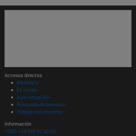
Accesos directos
(abre en nueva ventana)
Biblioteca
(abre en nueva ventana)
Mi correo
(abre en nueva ventana)
Aula virtual ADI
(abre en nueva ventana)
Búsqueda de personas
(abre en nueva ventana)
Trabaja con nosotros
Información
TFNO +34 948 42 56 00