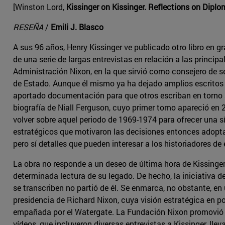
[Winston Lord,
Kissinger on Kissinger. Reflections on Dipl
RESEÑA
/
Emili J. Blasco
A sus 96 años, Henry Kissinger ve publicado otro libro en gr
de una serie de largas entrevistas en relación a las principa
Administración Nixon, en la que sirvió como consejero de s
de Estado. Aunque él mismo ya ha dejado amplios escrito
aportado documentación para que otros escriban en torno 
biografía de Niall Ferguson, cuyo primer tomo apareció en 
volver sobre aquel periodo de 1969-1974 para ofrecer una sí
estratégicos que motivaron las decisiones entonces adopt
pero sí detalles que pueden interesar a los historiadores de
La obra no responde a un deseo de última hora de Kissinger 
determinada lectura de su legado. De hecho, la iniciativa 
se transcriben no partió de él. Se enmarca, no obstante, en 
presidencia de Richard Nixon, cuya visión estratégica en po
empañada por el Watergate. La Fundación Nixon promovió la
vídeos, que incluyeron diversas entrevistas a Kissinger, lle