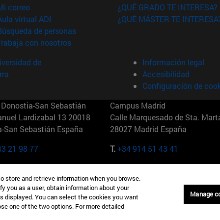
(abre en nueva ventana)
Mi correo
¿QUÉ GRADO TE INTERESA?
(abre en nueva ventana)
Aula virtual ADI
¿QUÉ MÁSTER TE INTERESA
(abre en nueva ventana)
Búsqueda de personas
(abre en nueva ventana)
Trabaja con nosotros
versidad de
Información legal
rra
Accesibilidad
Configuración de coo
Donostia-San Sebastián
Campus Madrid
anuel Lardizabal 13 20018
Calle Marquesado de Sta. Marta
a-San Sebastián España
28027 Madrid España
43 21 98 77
T.
+34 914 51 43 41
Nueva York (IESE)
Campus Munich (IESE)
to store and retrieve information when you browse.
7th St 10019-2201 Nueva York
Maria-Theresia-Straße 15 8167
fy you as a user, obtain information about your
Múnich Alemania
Manage c
is displayed. You can select the cookies you want
oose one of the two options. For more detailed
6 346 8850
T.
+49 89 24209790