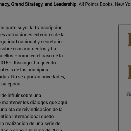
omacy, Grand Strategy, and Leadership
. All Points Books. New Yor
an parte suyo: la transcripción
les actuaciones exteriores de la
eguridad nacional y secretario
s sobre esos momentos y ha
a ellos –como en el caso de la
2015–, Kissinger ha querido
ntesis de los principios
adas. No se aportan novedades,
 esa época.
de influir sobre una
de mantener los diálogos que aquí
una ola de reivindicación de la
lítica internacional quedó
 realización de una serie de
vadas a cabo a lo largo de 2016.