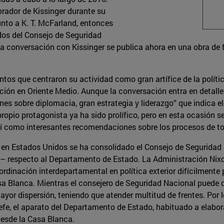
rador de Kissinger durante su
unto a K. T. McFarland, entonces
dos del Consejo de Seguridad
 conversación con Kissinger se publica ahora en una obra de f
ntos que centraron su actividad como gran artífice de la polític
ación en Oriente Medio. Aunque la conversación entra en detall
es sobre diplomacia, gran estrategia y liderazgo” que indica el s
ropio protagonista ya ha sido prolífico, pero en esta ocasión se
í como interesantes recomendaciones sobre los procesos de to
ué en Estados Unidos se ha consolidado el Consejo de Seguridad
– respecto al Departamento de Estado. La Administración Nixon
oordinación interdepartamental en política exterior difícilment
asa Blanca. Mientras el consejero de Seguridad Nacional puede
ayor dispersión, teniendo que atender multitud de frentes. Por 
, el aparato del Departamento de Estado, habituado a elaborar
desde la Casa Blanca.