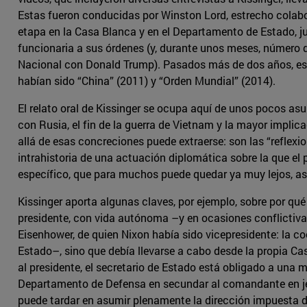
Estas fueron conducidas por Winston Lord, estrecho colabo
etapa en la Casa Blanca y en el Departamento de Estado, j
funcionaria a sus órdenes (y, durante unos meses, número 
Nacional con Donald Trump). Pasados más de dos años, esa
habían sido “China” (2011) y “Orden Mundial” (2014).
El relato oral de Kissinger se ocupa aquí de unos pocos asu
con Rusia, el fin de la guerra de Vietnam y la mayor implic
allá de esas concreciones puede extraerse: son las “reflexion
intrahistoria de una actuación diplomática sobre la que el p
específico, que para muchos puede quedar ya muy lejos, as
Kissinger aporta algunas claves, por ejemplo, sobre por q
presidente, con vida autónoma –y en ocasiones conflictiva
Eisenhower, de quien Nixon había sido vicepresidente: la c
Estado–, sino que debía llevarse a cabo desde la propia C
al presidente, el secretario de Estado está obligado a una m
Departamento de Defensa en secundar al comandante en jefe
puede tardar en asumir plenamente la dirección impuesta 