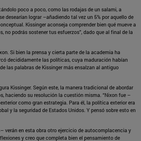
rtándolo poco a poco, como las rodajas de un salami, a
se desearían lograr –añadiendo tal vez un 5% por aquello de
to conceptual. Kissinger aconseja comprender bien qué mueve a
os, no podrás sostener tus esfuerzos”, dado que al final de la
on. Si bien la prensa y cierta parte de la academia ha
arcó decididamente las políticas, cuya maduración habían
de las palabras de Kissinger más ensalzan al antiguo
ura Kissinger. Según este, la manera tradicional de abordar
s, haciendo su resolución la cuestión misma. “Nixon fue –
terior como gran estrategia. Para él, la política exterior era
global y la seguridad de Estados Unidos. Y pensó sobre esto en
– verán en esta obra otro ejercicio de autocomplacencia y
eflexiones y creo que completa bien el pensamiento de