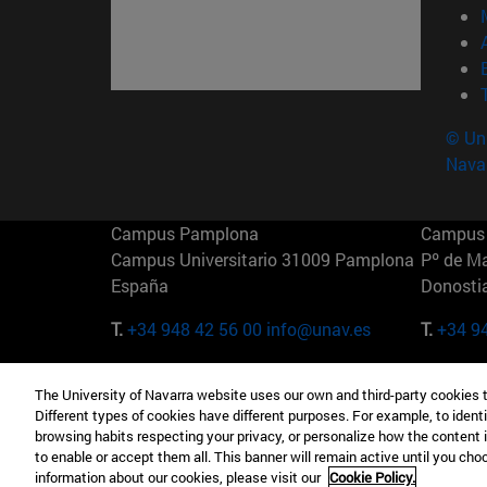
© Uni
Nava
Campus Pamplona
Campus 
Campus Universitario 31009 Pamplona
Pº de M
España
Donosti
T.
+34 948 42 56 00
info@unav.es
T.
+34 9
Campus Madrid (IESE)
Campus 
The University of Navarra website uses our own and third-party cookies 
Camino del Cerro Águila 3 28023
165 W 5
Different types of cookies have different purposes. For example, to identi
Madrid España
EE.UU
browsing habits respecting your privacy, or personalize how the content 
to enable or accept them all. This banner will remain active until you ch
T.
+34 912 11 30 00
T.
+1 64
information about our cookies, please visit our
Cookie Policy.