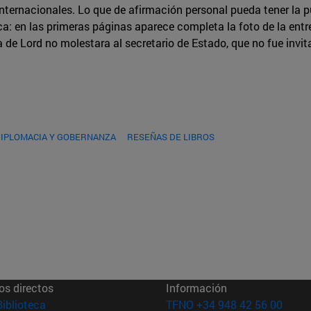
 internacionales. Lo que de afirmación personal pueda tener la 
a: en las primeras páginas aparece completa la foto de la ent
de Lord no molestara al secretario de Estado, que no fue invitad
DIPLOMACIA Y GOBERNANZA
RESEÑAS DE LIBROS
os directos
Información
(abre en nueva ventana)
Biblioteca
TFNO +34 948 42 56 00