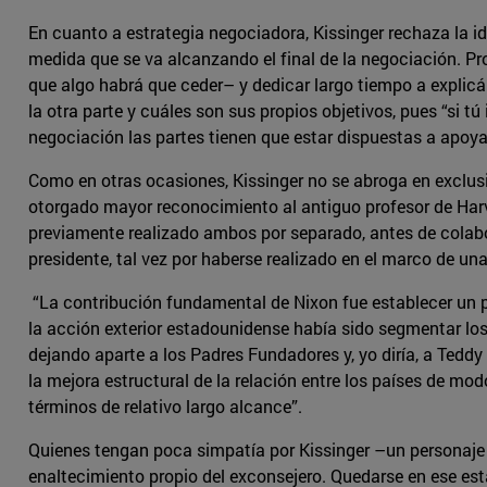
En cuanto a estrategia negociadora, Kissinger rechaza la i
medida que se va alcanzando el final de la negociación. Pr
que algo habrá que ceder– y dedicar largo tiempo a explicá
la otra parte y cuáles son sus propios objetivos, pues “si tú
negociación las partes tienen que estar dispuestas a apoyar
Como en otras ocasiones, Kissinger no se abroga en exclusiv
otorgado mayor reconocimiento al antiguo profesor de Harv
previamente realizado ambos por separado, antes de colabor
presidente, tal vez por haberse realizado en el marco de un
“La contribución fundamental de Nixon fue establecer un pa
la acción exterior estadounidense había sido segmentar lo
dejando aparte a los Padres Fundadores y, yo diría, a Teddy 
la mejora estructural de la relación entre los países de mod
términos de relativo largo alcance”.
Quienes tengan poca simpatía por Kissinger –un personaje 
enaltecimiento propio del exconsejero. Quedarse en ese est