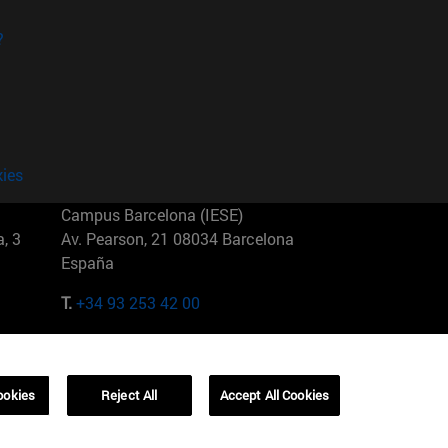
?
kies
Campus Barcelona (IESE)
, 3
Av. Pearson, 21 08034 Barcelona
España
T.
+34 93 253 42 00
Campus Sao Paulo (IESE)
5
Rua Martiniano de Carvalho, 573
01321001 Bela Vista Brasil
ookies
Reject All
Accept All Cookies
T.
+55 11 3177-8300