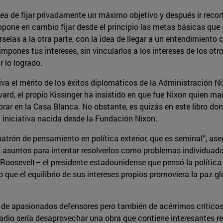
dea de fijar privadamente un máximo objetivo y después ir reco
opone en cambio fijar desde el principio las metas básicas que 
rselas a la otra parte, con la idea de llegar a un entendimien
 impones tus intereses, sin vincularlos a los intereses de los otr
 lo logrado.
a el mérito de los éxitos diplomáticos de la Administración Nix
ard, el propio Kissinger ha insistido en que fue Nixon quien m
ar en la Casa Blanca. No obstante, es quizás en este libro don
a iniciativa nacida desde la Fundación Nixon.
trón de pensamiento en política exterior, que es seminal”, aseg
s asuntos para intentar resolverlos como problemas individuado
Roosevelt– el presidente estadounidense que pensó la política ex
o que el equilibrio de sus intereses propios promoviera la paz 
de apasionados defensores pero también de acérrimos críticos
adio sería desaprovechar una obra que contiene interesantes r