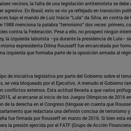
aíses vecinos, la falta de una legislación antiterrorista se debe 
 agresivo. En Brasil, esto se vio ya reflejado en transición po
nces bajo el mando de Luiz Inácio “Lula” da Silva, en contra de t
e 1988 menciona la palabra “terrorismo” dos veces: primero, co
s contra la Federación. Pese a ello, no prosperó ningún intent
y, la izquierda laborista –ya durante la presidencia de Lula– s
la misma expresidenta Dilma Rousseff fue encarcelada por form
rema izquierda que formaba parte de la oposición armada al régi
 de iniciativa legislativa por parte del Gobierno sobre el tem
os, se veía bloqueado por el Ejecutivo. A menudo el Gobierno t
n conflictos externos. Esta actitud llevaría a que varios prófu
2015, al acercarse al inicio de los Juegos Olímpicos de 2016 en 
sión de la derecha en el Congreso (téngase en cuenta que Rous
l parlamento que redactara una definión concisa de terrorismo y
ileña fue firmada por Rousseff en marzo de 2016. Si bien esta es
uera la presión ejercida por el FATF (Grupo de Acción Financier