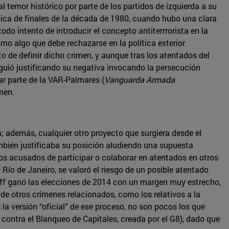
al temor histórico por parte de los partidos de izquierda a su
lítica de finales de la década de 1980, cuando hubo una clara
odo intento de introducir el concepto antiterrrorista en la
mo algo que debe rechazarse en la política exterior
o de definir dicho crimen, y aunque tras los atentados del
iguió justificando su negativa invocando la persecución
ar parte de la VAR-Palmares (
Vanguarda Armada
men.
a; además, cualquier otro proyecto que surgiera desde el
ambién justificaba su posición aludiendo una supuesta
gos acusados de participar o colaborar en atentados en otros
Río de Janeiro, se valoró el riesgo de un posible atentado
seff ganó las elecciones de 2014 con un margen muy estrecho,
 de otros crímenes relacionados, como los relativos a la
 la versión “oficial” de ese proceso, no son pocos los que
a contra el Blanqueo de Capitales, creada por el G8), dado que