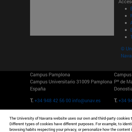
Acces
© Uni
Nava
Campus Pamplona
Campus 
Campus Universitario 31009 Pamplona
Pº de M
España
Donosti
T.
+34 948 42 56 00
info@unav.es
T.
+34 9
Campus Madrid (IESE)
Campus 
The University of Navarra website uses our own and third-party cookies 
Camino del Cerro Águila 3 28023
165 W 5
Different types of cookies have different purposes. For example, to identi
Madrid España
EE.UU
browsing habits respecting your privacy, or personalize how the content 