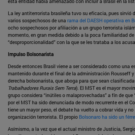
esta entidad había amenazado con incluir a Brasil en la lis
La ley antiterrorista brasileña tuvo su eficacia, pues sirvi
varios sospechosos de una
rama del DAESH operativa en Br
ocho sospechosos por afiliación a un grupo terrorista islámi
momento, en gran medida debido a la poca familiaridad de la
“desproporcionalidad” con la que se les trataba a los acus
Impulso Bolsonarista
Desde entonces Brasil viene a ser considerado como una es
mantenido durante el final de la administración Rousseff y
derecha bolsonarista, que aboga para que sean clasificadas
Trabalhadores Rurais Sem Terra
). El MST es el mayor movim
grupo considera “inútiles o malaprovechadas” a fín de que “
por el MST ha sido denunciada de modo recurrente en el Co
tiene un mayor peso, el debate ha vuelto a cobrar vida y 
organización terrorista. El propio
Bolsonaro ha sido un férre
Asímismo, a la vez que el actual ministro de Justicia, Sergi