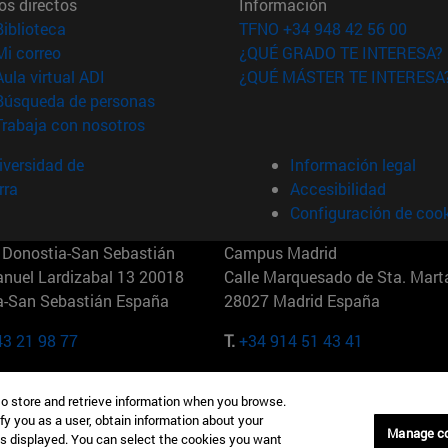
os directos
Información
(abre en nueva ventana)
Biblioteca
TFNO +34 948 42 56 00
(abre en nueva ventana)
Mi correo
¿QUÉ GRADO TE INTERESA?
(abre en nueva ventana)
Aula virtual ADI
¿QUÉ MÁSTER TE INTERESA
(abre en nueva ventana)
Búsqueda de personas
(abre en nueva ventana)
Trabaja con nosotros
versidad de
Información legal
rra
Accesibilidad
Configuración de coo
Donostia-San Sebastián
Campus Madrid
anuel Lardizabal 13 20018
Calle Marquesado de Sta. Marta
a-San Sebastián España
28027 Madrid España
43 21 98 77
T.
+34 914 51 43 41
Nueva York (IESE)
Campus Munich (IESE)
to store and retrieve information when you browse.
7th St 10019-2201 Nueva York
Maria-Theresia-Straße 15 8167
fy you as a user, obtain information about your
Múnich Alemania
Manage c
is displayed. You can select the cookies you want