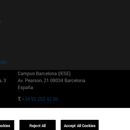
?
kies
Campus Barcelona (IESE)
, 3
Av. Pearson, 21 08034 Barcelona
España
T.
+34 93 253 42 00
Campus Sao Paulo (IESE)
5
Rua Martiniano de Carvalho, 573
01321001 Bela Vista Brasil
ookies
Reject All
Accept All Cookies