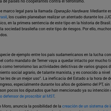
ta de países no cooperantes contra el terrorismo.
ó de marco legal para la llamada
Operação Hardware
. Mediante es
asil
, los cuales planeaban realizar un atentado durante los JJ
co, en la primera sentencia de este tipo en la historia de Brasil
 sociedad brasileña con este tipo de riesgos. Por ello, muchos b
ados.
pecie de ejemplo entre los país sudamericanos en la lucha cont
 el corto mandato de Temer vaya a quedar intacto por mucho ti
 como terrorismo las actividades delictivas de varios grupos d
iento social agrario, de talante marxista, y es conocido a nivel
se les de un mejor uso”. La ineficacia del Estado a la hora de 
ngreso, especialmente durante los años de gobierno del PT, si
no son pocos los diputados que han mencionado ya su intención
o defensor de proscribir al MST
.
o Moro, anuncia la posibilidad de la
creación de un sistema de in