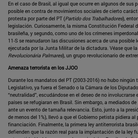
En el caso de Brasil, al igual que ocurre en algunos de sus p
posible en contra de movimientos sociales de cierto carácter
protesta por parte del PT (
Partido dos Trabalhadores
), ento
legislación. Curiosamente, la misma Constitución Federal d
brasileña, y segundo, como uno de los crímenes imperdonable
11-S se reanudaron las discusiones acerca de una posible le
ejecutada por la Junta Militar de la dictadura. Véase que 
Revolucionária Palmares
), un grupo revolucionario de ext
Amenaza terrorista en los JJOO
Durante los mandatos del PT (2003-2016) no hubo ningún tipo
Legislativo, ya fuera el Senado o la Cámara de los Diputad
“neutralidad”, escudándose en el deseo de no involucrarse e
países se refugiaran en Brasil. Sin embargo, a mediados de 
ante un evento de tamaña relevancia. Esto, junto a la pre
de menos del 1%), llevó a que el Gobierno petista pidiera a
financiación. Finalmente, la primera ley antiterrorista bras
defienden que la razón real para la implantación de la ley f