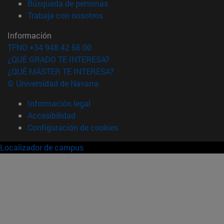
(abre en nueva ventana)
Búsqueda de personas
(abre en nueva ventana)
Trabaja con nosotros
Información
TFNO +34 948 42 56 00
¿QUÉ GRADO TE INTERESA?
¿QUÉ MÁSTER TE INTERESA?
© Universidad de Navarra
Información legal
Accesibilidad
Configuración de cookies
Localizador de campus