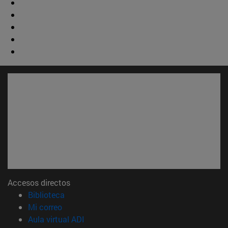
Accesos directos
(abre en nueva ventana)
Biblioteca
(abre en nueva ventana)
Mi correo
(abre en nueva ventana)
Aula virtual ADI