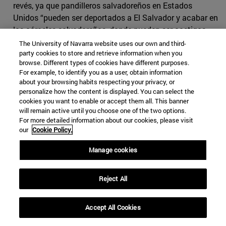
revés, ya que pandilleros salvadoreños en Estados
Unidos “pueden ser deportados a El Salvador y acabar en
las cárceles salvadoreñas, donde pueden ser castigos
por las mafias carcelarias”.
The University of Navarra website uses our own and third-
party cookies to store and retrieve information when you
Migrantes: ¿causa o consecuencia?
browse. Different types of cookies have different purposes.
For example, to identify you as a user, obtain information
Roberto Valencia también se pronuncia sobre las
about your browsing habits respecting your privacy, or
personalize how the content is displayed. You can select the
referencias de Donald Trump a las pandillas: “Trump
cookies you want to enable or accept them all. This banner
habla de la MS-13 para ganar votos bajo la premisa de
will remain active until you choose one of the two options.
una política de migración que termina criminalizando a
For more detailed information about our cookies, please visit
our
Cookie Policy.
todos los inmigrantes. Es indignante que Trump los
presente como la causa, cuando las pandillas
Manage cookies
comenzaron en los Estados Unidos. De hecho, la gran
mayoría de los emigrantes del Triángulo del Norte llegan
a Estados Unidos escapando de las pandillas”.
Reject All
En América Central, el control que las pandillas ejercen
Accept All Cookies
sobre una sociedad que es pobre va desde reclamar la
“renta” (extorsión) a empresas y gente que tiene