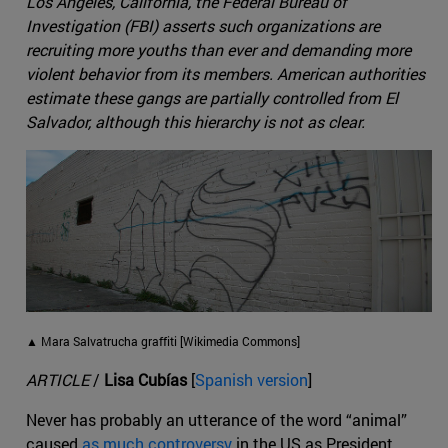
Los Angeles, California, the Federal Bureau of
Investigation (FBI) asserts such organizations are
recruiting more youths than ever and demanding more
violent behavior from its members. American authorities
estimate these gangs are partially controlled from El
Salvador, although this hierarchy is not as clear.
▲ Mara Salvatrucha graffiti [Wikimedia Commons]
ARTICLE
/
Lisa Cubías
[
Spanish version
]
Never has probably an utterance of the word “animal”
caused
as much controversy
in the US as President