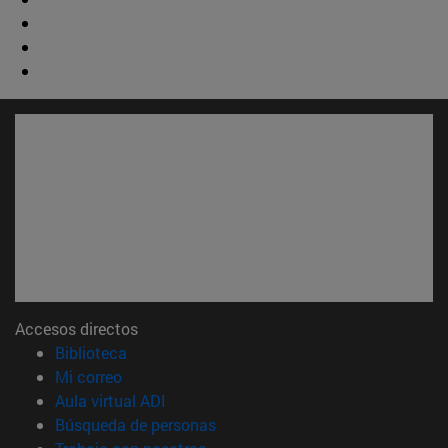
Accesos directos
(abre en nueva ventana)
Biblioteca
(abre en nueva ventana)
Mi correo
(abre en nueva ventana)
Aula virtual ADI
(abre en nueva ventana)
Búsqueda de personas
(abre en nueva ventana)