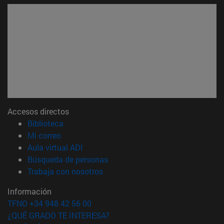
Accesos directos
(abre en nueva ventana)
Biblioteca
(abre en nueva ventana)
Mi correo
(abre en nueva ventana)
Aula virtual ADI
(abre en nueva ventana)
Búsqueda de personas
(abre en nueva ventana)
Trabaja con nosotros
Información
TFNO +34 948 42 56 00
¿QUÉ GRADO TE INTERESA?