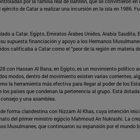
ontroladas por la familia real de Bahréin, que se convirtieron 
 al ejército de Catar a realizar una incursión en la isla en 198
lado a Catar. Egipto, Emiratos Árabes Unidos, Arabia Saudita, Ba
 su supuesta financiación y apoyo a los Hermanos Musulmanes,
idos calificaba a Catar como el “peor de la región en materia d
con Hassan Al Bana, en Egipto, es un movimiento político acti
todos modos, dentro del movimiento existen varias corrientes, a
la herramienta más efectiva para llegar al poder de los Estado
los países que condenan la pertenencia al grupo. Está dotada d
un consejo y una asamblea.
po de forma clandestina con Nizzam Al Khas, cuya intención inici
inato del primer ministro egipcio Mahmoud An Nukrashi. La cre
manos Musulmanes, que continuaron su expansión por el mundo ba