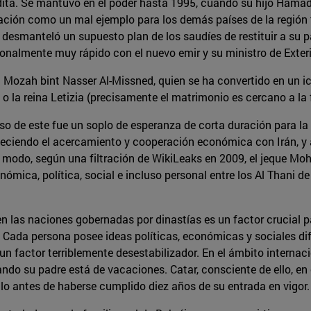
dita. Se mantuvo en el poder hasta 1995, cuando su hijo Hamad
ctuación como un mal ejemplo para los demás países de la regió
y desmanteló un supuesto plan de los saudíes de restituir a su
onalmente muy rápido con el nuevo emir y su ministro de Exte
 Mozah bint Nasser Al-Missned, quien se ha convertido en un ic
 o la reina Letizia (precisamente el matrimonio es cercano a la 
so de este fue un soplo de esperanza de corta duración para l
rtaleciendo el acercamiento y cooperación económica con Irán, 
ismo modo, según una filtración de WikiLeaks en 2009, el jequ
ómica, política, social e incluso personal entre los Al Thani 
r en las naciones gobernadas por dinastías es un factor crucial
. Cada persona posee ideas políticas, económicas y sociales di
 factor terriblemente desestabilizador. En el ámbito internacion
do su padre está de vacaciones. Catar, consciente de ello, en 
ulo antes de haberse cumplido diez años de su entrada en vigor.