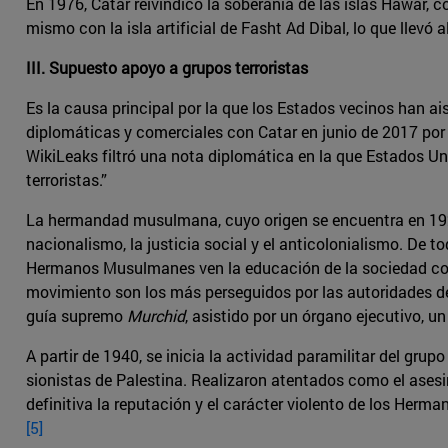
En 1976, Catar reivindicó la soberanía de las islas Hawar, c
mismo con la isla artificial de Fasht Ad Dibal, lo que llevó
III. Supuesto apoyo a grupos terroristas
Es la causa principal por la que los Estados vecinos han ais
diplomáticas y comerciales con Catar en junio de 2017 por
WikiLeaks filtró una nota diplomática en la que Estados Un
terroristas.”
La hermandad musulmana, cuyo origen se encuentra en 1928 
nacionalismo, la justicia social y el anticolonialismo. De 
Hermanos Musulmanes ven la educación de la sociedad como 
movimiento son los más perseguidos por las autoridades de 
guía supremo
Murchid
, asistido por un órgano ejecutivo, 
A partir de 1940, se inicia la actividad paramilitar del gru
sionistas de Palestina. Realizaron atentados como el ases
definitiva la reputación y el carácter violento de los Her
[5]