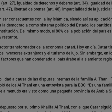
t. 27), igualdad de derechos y deberes (art. 34), igualdad de l
art. 47), libertad de prensa (art. 48), imparcialidad de la justicia
 ser consecuentes con la ley islámica, siendo así su aplicació
a la democracia como sistema político del Estado, los partidos p
stitución. Del mismo modo, el 80% de la población del país es 
 restante.
factor transformador de la economía catarí. Hoy en día, Catar ti
los inversores extranjeros y el turismo de lujo. Sin embargo, en
s factores que han condenado al país árabe al aislamiento regio
bilidad a causa de las disputas internas de la familia Al Thani
ló de los Al Thani en una entrevista para la BBC: “Es una famil
ue a menudo era visto como una pequeña provincia de Arabia Sau
epuesto por su primo Khalifa Al Thani, con el que Catar siguió