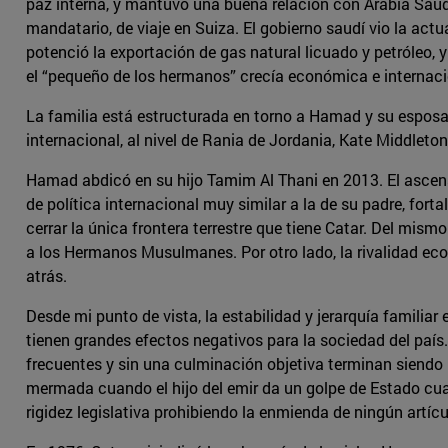
paz interna, y mantuvo una buena relación con Arabia Sau
mandatario, de viaje en Suiza. El gobierno saudí vio la a
potenció la exportación de gas natural licuado y petróleo, 
el “pequeño de los hermanos” crecía económica e internaci
La familia está estructurada en torno a Hamad y su esposa
internacional, al nivel de Rania de Jordania, Kate Middleton
Hamad abdicó en su hijo Tamim Al Thani en 2013. El ascen
de política internacional muy similar a la de su padre, fo
cerrar la única frontera terrestre que tiene Catar. Del m
a los Hermanos Musulmanes. Por otro lado, la rivalidad econ
atrás.
Desde mi punto de vista, la estabilidad y jerarquía familia
tienen grandes efectos negativos para la sociedad del país
frecuentes y sin una culminación objetiva terminan siendo un
mermada cuando el hijo del emir da un golpe de Estado cuan
rigidez legislativa prohibiendo la enmienda de ningún artíc