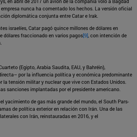
rways, en abril de 2017 un avión de la compañía voló a Bagdad
 la empresa nunca ha comentado los hechos. La versión oficial
ación diplomática conjunta entre Catar e Irak.
es israelíes, Catar pagó quince millones de dólares en
de dólares fraccionado en varios pagos
[9]
, con intención de
.
uarteto (Egipto, Arabia Saudita, EAU, y Bahréin),
directa– por la influencia política y económica predominante
or la tensión militar y nuclear que vive con Estados Unidos.
n las sanciones implantadas por el presidente americano.
n el yacimiento de gas más grande del mundo, el South Pars-
as de política exterior en relación con Irán. Una de las
aterales con Irán, reinstauradas en 2016, y el