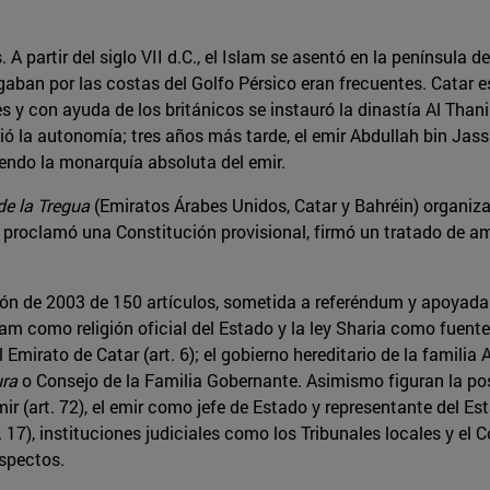
. A partir del siglo VII d.C., el Islam se asentó en la península 
ban por las costas del Golfo Pérsico eran frecuentes. Catar es
s y con ayuda de los británicos se instauró la dinastía Al Thani
uió la autonomía; tres años más tarde, el emir Abdullah bin Jas
iendo la monarquía absoluta del emir.
de la Tregua
(Emiratos Árabes Unidos, Catar y Bahréin) organizar
, proclamó una Constitución provisional, firmó un tratado de am
ción de 2003 de 150 artículos, sometida a referéndum y apoyada
lam como religión oficial del Estado y la ley Sharia como fuente 
mirato de Catar (art. 6); el gobierno hereditario de la familia 
ura
o Consejo de la Familia Gobernante. Asimismo figuran la posi
mir (art. 72), el emir como jefe de Estado y representante del Est
7), instituciones judiciales como los Tribunales locales y el C
aspectos.