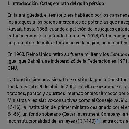
I. Introducción. Catar, emirato del golfo pérsico
En la antigüedad, el territorio era habitado por los cananeos
los ataques a los barcos mercantes de potencias que navega
Kuwait, hasta 1868, cuando a petición de los jeques cataríe
catarí reconoció la autoridad turca. En 1913, Catar consig
un protectorado militar británico en la región, pero manten
En 1968, Reino Unido retiró su fuerza militar, y los
Estados 
igual que Bahréin, se independizó de la Federación en 1971
ONU.
La Constitución provisional fue sustituida por la Constitu
fundamental el 9 de abril de 2004. En ella se reconoce el Is
tratados, pactos y acuerdos internacionales firmados por el E
Ministros y legislativo-consultivas como el Consejo
Al Sho
13-16), la institución del primer ministro designado por el e
64-66), un fondo soberano (Qatar Investment Company; art. 1
inconstitucionalidad de las leyes (137-140)
[1]
, entre otros 