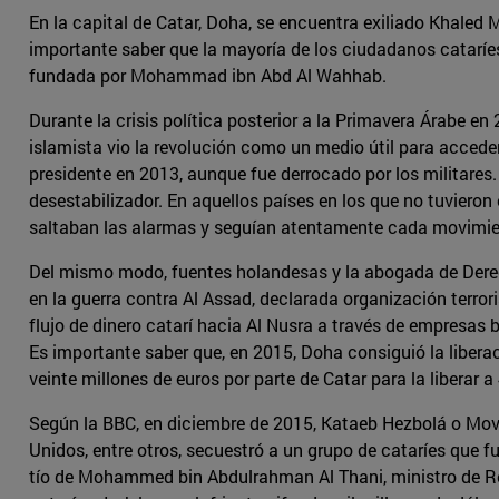
En la capital de Catar, Doha, se encuentra exiliado Khaled 
importante saber que la mayoría de los ciudadanos cataríes
fundada por Mohammad ibn Abd Al Wahhab.
Durante la crisis política posterior a la Primavera Árabe e
islamista vio la revolución como un medio útil para accede
presidente en 2013, aunque fue derrocado por los militares
desestabilizador. En aquellos países en los que no tuvieron
saltaban las alarmas y seguían atentamente cada movimient
Del mismo modo, fuentes holandesas y la abogada de Derec
en la guerra contra Al Assad, declarada organización terr
flujo de dinero catarí hacia Al Nusra a través de empresas b
Es importante saber que, en 2015, Doha consiguió la liberac
veinte millones de euros por parte de Catar para la liberar 
Según la BBC, en diciembre de 2015, Kataeb Hezbolá o Movi
Unidos, entre otros, secuestró a un grupo de cataríes que fu
tío de Mohammed bin Abdulrahman Al Thani, ministro de Rel