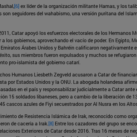
Mashal,
[6]
ex líder de la organización militante Hamas, y los tal
 son seguidores del wahabismo, una versión puritana del Islam 
n 2011, Catar apoyó los esfuerzos electorales de los Hermanos 
r a los gobiernos, aprovechando el vacío de poder. En Egipto, M
. Emiratos Árabes Unidos y Bahréin calificaron negativamente 
 éxito, sus miembros fueron expulsados y muchos se refugiaron e
o pro-islamista del gobierno catarí.
hos Humanos Liesbeth Zegveld acusaron a Catar de financiar 
orista por Estados Unidos y la ONU. La abogada holandesa afirm
asadas en el país y responsabilizar judicialmente a Catar ante el
ión 15 soldados libaneses, pero a cambio de la liberación de 13
a 45 cascos azules de Fiyi secuestrados por Al Nusra en los Alto
miento de Resistencia Islámica de Irak, reconocido como orga
eron de cacería a Irak.
[8]
Entre los cazadores del grupo se encon
aciones Exteriores de Catar desde 2016. Tras 16 meses de neg