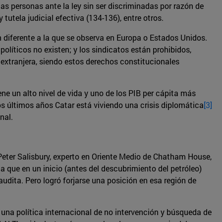
as personas ante la ley sin ser discriminadas por razón de
 y tutela judicial efectiva (134-136), entre otros.
n diferente a la que se observa en Europa o Estados Unidos.
olíticos no existen; y los sindicatos están prohibidos,
extranjera, siendo estos derechos constitucionales
ene un alto nivel de vida y uno de los PIB per cápita más
 los últimos años Catar está viviendo una crisis diplomática
[3]
nal.
. Peter Salisbury, experto en Oriente Medio de Chatham House,
ia que en un inicio (antes del descubrimiento del petróleo)
dita. Pero logró forjarse una posición en esa región de
 una política internacional de no intervención y búsqueda de