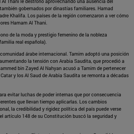
 Al Thani le destronó aprovechando una ausencia del
n también gobernados por dinastías familiares. Hamad
 padre Khalifa. Los países de la región comenzaron a ver cómo
riores Hamam Al Thani.
ono de la moda y prestigio femenino de la nobleza
familia real española).
a comunidad árabe internacional. Tamim adoptó una posición
y aumentando la tensión con Arabia Saudita, que procedió a
e Mohammed bin Zayed Al Nahyan acusó a Tamim de pertenecer
de Catar y los Al Saud de Arabia Saudita se remonta a décadas
 para evitar luchas de poder internas que por consecuencia
ferentes que llevan tiempo aplicarlas. Los cambios
al, la credibilidad y rigidez política del país puede verse
el artículo 148 de su Constitución buscó la seguridad y