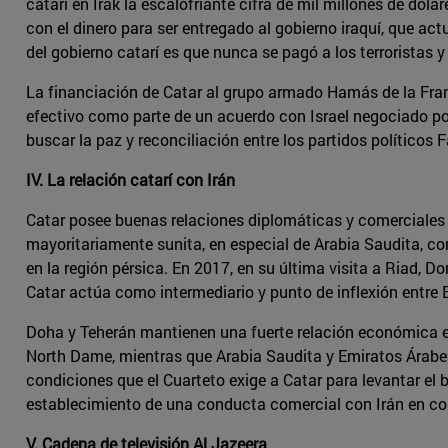
catarí en Irak la escalofriante cifra de mil millones de dól
con el dinero para ser entregado al gobierno iraquí, que a
del gobierno catarí es que nunca se pagó a los terroristas 
La financiación de Catar al grupo armado Hamás de la Franj
efectivo como parte de un acuerdo con Israel negociado por
buscar la paz y reconciliación entre los partidos políticos
IV. La relación catarí con Irán
Catar posee buenas relaciones diplomáticas y comerciales co
mayoritariamente sunita, en especial de Arabia Saudita, co
en la región pérsica. En 2017, en su última visita a Riad, D
Catar actúa como intermediario y punto de inflexión entre E
Doha y Teherán mantienen una fuerte relación económica en 
North Dame, mientras que Arabia Saudita y Emiratos Árabes 
condiciones que el Cuarteto exige a Catar para levantar el 
establecimiento de una conducta comercial con Irán en c
V. Cadena de televisión Al Jazeera