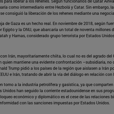
ares para liberar a los rehenes. Según funcionarios de Qatar Ai
ctuaría como intermediario entre Hezbolá y Catar. Sin embargo,
y se consiguió la liberación de los rehenes mediante una negoci
a de Gaza es un hecho real. En noviembre de 2018, según fuent
 Egipto y la ONU, que abarcaría un total de noventa millones 
 Fatah y Hamas, considerado grupo terrorista por Estados Unidos
n Irán, mayoritariamente chiita, lo cual no es del agrado del C
n quien mantiene una evidente confrontación –subsidiaria, no 
onald Trump pidió a los países de la región que aislasen a Irán p
EUU e Irán, tratando de abrir la vía del diálogo en relación co
torno a la industria petrolífera y gasística, ya que comparte
Unidos han seguido la corriente estadounidense en sus program
bloqueo económico y diplomático es el cese de las relaciones bil
onformidad con las sanciones impuestas por Estados Unidos.