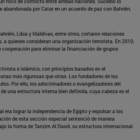
en un foco de conflicto entre ambas naciones. Sucedió lo
6. Fue abandonada por Catar en un acuerdo de paz con Bahréin.
hréin, Libia y Maldivas, entre otros, cortaron relaciones
 a quienes consideran una organización terrorista. En 2010,
e cooperación para eliminar la financiación de grupos
vista e islámico, con principios basados en el
lgunas más rigurosas que otras. Los fundadores de los
s. Por ello, los adoctrinadores o evangelizadores del
e una estructura interna bien definida, cuya cabeza es el
al era lograr la independencia de Egipto y expulsar a los
ación de esta sección especial sentenció de manera
jo la forma de Tanzim Al Dawli, su estructura internacional.