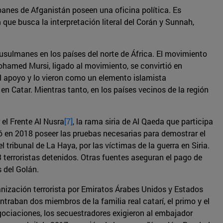
ibanes de Afganistán poseen una oficina política. Es
que busca la interpretación literal del Corán y Sunnah,
Musulmanes en los países del norte de África. El movimiento
ohamed Mursi, ligado al movimiento, se convirtió en
el apoyo y lo vieron como un elemento islamista
n Catar. Mientras tanto, en los países vecinos de la región
el Frente Al Nusra
[7]
, la rama siria de Al Qaeda que participa
ó en 2018 poseer las pruebas necesarias para demostrar el
 tribunal de La Haya, por las víctimas de la guerra en Siria.
 terroristas detenidos. Otras fuentes aseguran el pago de
s del Golán.
nización terrorista por Emiratos Árabes Unidos y Estados
traban dos miembros de la familia real catarí, el primo y el
ociaciones, los secuestradores exigieron al embajador