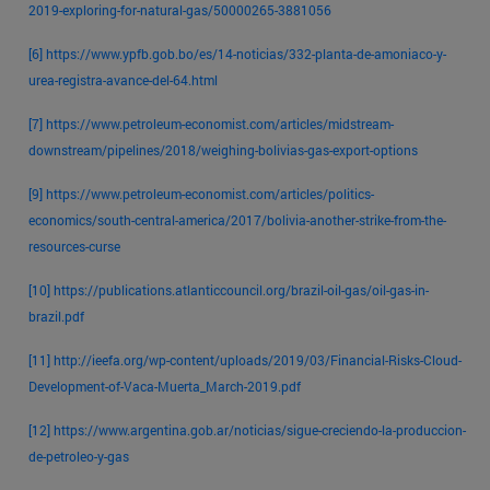
2019-exploring-for-natural-gas/50000265-3881056
[6]
https://www.ypfb.gob.bo/es/14-noticias/332-planta-de-amoniaco-y-
urea-registra-avance-del-64.html
[7]
https://www.petroleum-economist.com/articles/midstream-
downstream/pipelines/2018/weighing-bolivias-gas-export-options
[9]
https://www.petroleum-economist.com/articles/politics-
economics/south-central-america/2017/bolivia-another-strike-from-the-
resources-curse
[10]
https://publications.atlanticcouncil.org/brazil-oil-gas/oil-gas-in-
brazil.pdf
[11]
http://ieefa.org/wp-content/uploads/2019/03/Financial-Risks-Cloud-
Development-of-Vaca-Muerta_March-2019.pdf
[12]
https://www.argentina.gob.ar/noticias/sigue-creciendo-la-produccion-
de-petroleo-y-gas