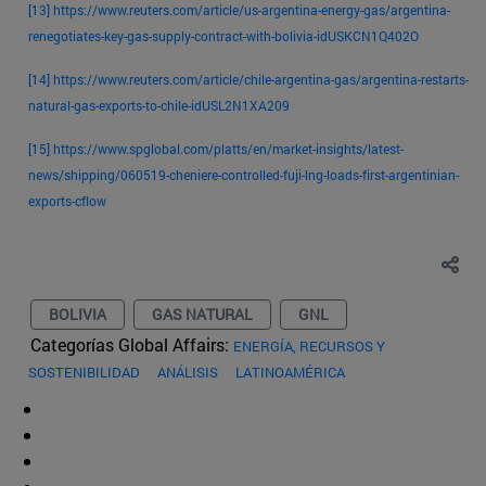
[13]
https://www.reuters.com/article/us-argentina-energy-gas/argentina-
renegotiates-key-gas-supply-contract-with-bolivia-idUSKCN1Q402O
[14]
https://www.reuters.com/article/chile-argentina-gas/argentina-restarts-
natural-gas-exports-to-chile-idUSL2N1XA209
[15]
https://www.spglobal.com/platts/en/market-insights/latest-
news/shipping/060519-cheniere-controlled-fuji-lng-loads-first-argentinian-
exports-cflow
BOLIVIA
GAS NATURAL
GNL
Categorías Global Affairs:
ENERGÍA, RECURSOS Y
SOSTENIBILIDAD
ANÁLISIS
LATINOAMÉRICA