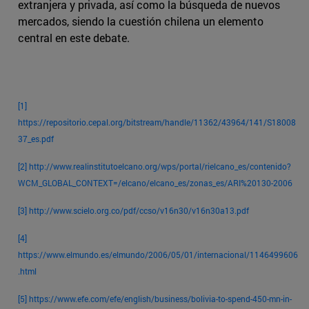
extranjera y privada, así como la búsqueda de nuevos
mercados, siendo la cuestión chilena un elemento
central en este debate.
[1]
https://repositorio.cepal.org/bitstream/handle/11362/43964/141/S18008
37_es.pdf
[2]
http://www.realinstitutoelcano.org/wps/portal/rielcano_es/contenido?
WCM_GLOBAL_CONTEXT=/elcano/elcano_es/zonas_es/ARI%20130-2006
[3]
http://www.scielo.org.co/pdf/ccso/v16n30/v16n30a13.pdf
[4]
https://www.elmundo.es/elmundo/2006/05/01/internacional/1146499606
.html
[5]
https://www.efe.com/efe/english/business/bolivia-to-spend-450-mn-in-