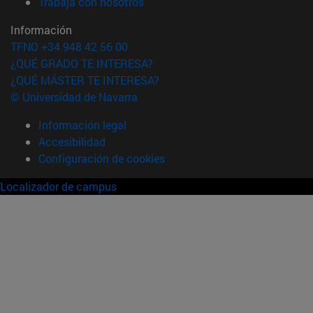
(abre en nueva ventana)
Trabaja con nosotros
Información
TFNO +34 948 42 56 00
¿QUÉ GRADO TE INTERESA?
¿QUÉ MÁSTER TE INTERESA?
© Universidad de Navarra
Información legal
Accesibilidad
Configuración de cookies
Localizador de campus