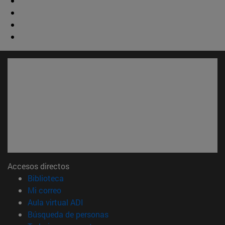
Accesos directos
(abre en nueva ventana)
Biblioteca
(abre en nueva ventana)
Mi correo
(abre en nueva ventana)
Aula virtual ADI
(abre en nueva ventana)
Búsqueda de personas