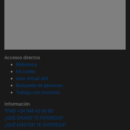
Accesos directos
(abre en nueva ventana)
Biblioteca
(abre en nueva ventana)
Mi correo
(abre en nueva ventana)
Aula virtual ADI
(abre en nueva ventana)
Búsqueda de personas
(abre en nueva ventana)
Trabaja con nosotros
Información
TFNO +34 948 42 56 00
¿QUÉ GRADO TE INTERESA?
¿QUÉ MÁSTER TE INTERESA?