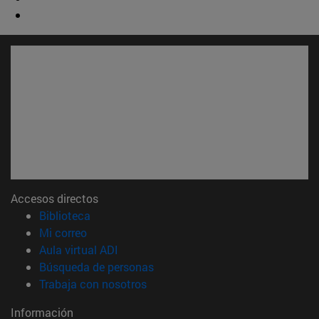
Accesos directos
(abre en nueva ventana)
Biblioteca
(abre en nueva ventana)
Mi correo
(abre en nueva ventana)
Aula virtual ADI
(abre en nueva ventana)
Búsqueda de personas
(abre en nueva ventana)
Trabaja con nosotros
Información