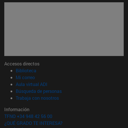
Accesos directos
(abre en nueva ventana)
Biblioteca
(abre en nueva ventana)
Mi correo
(abre en nueva ventana)
Aula virtual ADI
(abre en nueva ventana)
Búsqueda de personas
(abre en nueva ventana)
Trabaja con nosotros
Información
TFNO +34 948 42 56 00
¿QUÉ GRADO TE INTERESA?