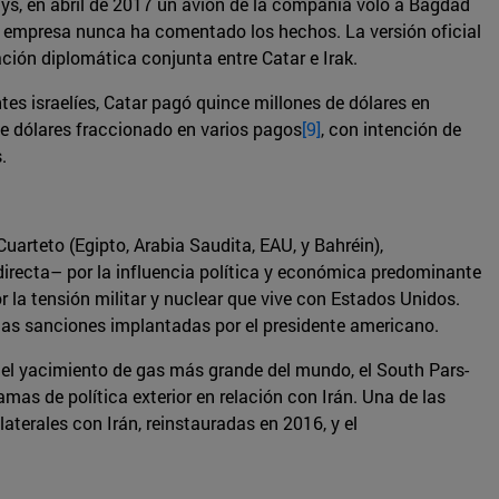
rways, en abril de 2017 un avión de la compañía voló a Bagdad
 la empresa nunca ha comentado los hechos. La versión oficial
ación diplomática conjunta entre Catar e Irak.
es israelíes, Catar pagó quince millones de dólares en
de dólares fraccionado en varios pagos
[9]
, con intención de
.
uarteto (Egipto, Arabia Saudita, EAU, y Bahréin),
directa– por la influencia política y económica predominante
or la tensión militar y nuclear que vive con Estados Unidos.
n las sanciones implantadas por el presidente americano.
n el yacimiento de gas más grande del mundo, el South Pars-
as de política exterior en relación con Irán. Una de las
aterales con Irán, reinstauradas en 2016, y el