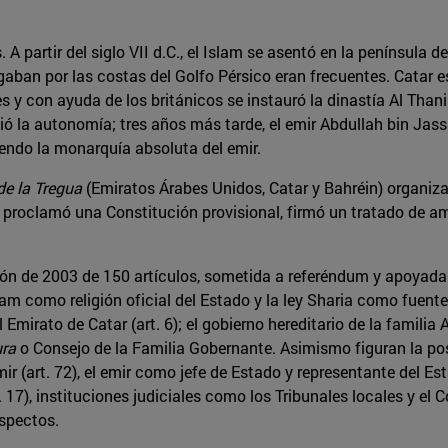
. A partir del siglo VII d.C., el Islam se asentó en la península 
ban por las costas del Golfo Pérsico eran frecuentes. Catar es
s y con ayuda de los británicos se instauró la dinastía Al Thani
uió la autonomía; tres años más tarde, el emir Abdullah bin Jas
iendo la monarquía absoluta del emir.
de la Tregua
(Emiratos Árabes Unidos, Catar y Bahréin) organizar
, proclamó una Constitución provisional, firmó un tratado de am
ción de 2003 de 150 artículos, sometida a referéndum y apoyada
lam como religión oficial del Estado y la ley Sharia como fuente 
mirato de Catar (art. 6); el gobierno hereditario de la familia 
ura
o Consejo de la Familia Gobernante. Asimismo figuran la posi
mir (art. 72), el emir como jefe de Estado y representante del Est
7), instituciones judiciales como los Tribunales locales y el C
aspectos.