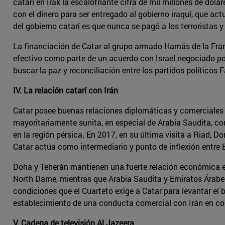
catarí en Irak la escalofriante cifra de mil millones de dól
con el dinero para ser entregado al gobierno iraquí, que a
del gobierno catarí es que nunca se pagó a los terroristas 
La financiación de Catar al grupo armado Hamás de la Franj
efectivo como parte de un acuerdo con Israel negociado por
buscar la paz y reconciliación entre los partidos políticos
IV. La relación catarí con Irán
Catar posee buenas relaciones diplomáticas y comerciales co
mayoritariamente sunita, en especial de Arabia Saudita, co
en la región pérsica. En 2017, en su última visita a Riad, D
Catar actúa como intermediario y punto de inflexión entre E
Doha y Teherán mantienen una fuerte relación económica en 
North Dame, mientras que Arabia Saudita y Emiratos Árabes 
condiciones que el Cuarteto exige a Catar para levantar el 
establecimiento de una conducta comercial con Irán en c
V. Cadena de televisión Al Jazeera