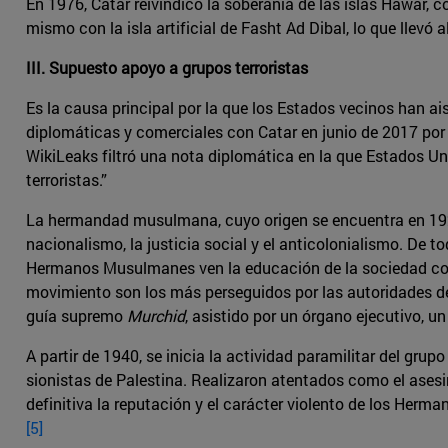
En 1976, Catar reivindicó la soberanía de las islas Hawar, c
mismo con la isla artificial de Fasht Ad Dibal, lo que llevó
III. Supuesto apoyo a grupos terroristas
Es la causa principal por la que los Estados vecinos han ais
diplomáticas y comerciales con Catar en junio de 2017 por
WikiLeaks filtró una nota diplomática en la que Estados Un
terroristas.”
La hermandad musulmana, cuyo origen se encuentra en 1928 
nacionalismo, la justicia social y el anticolonialismo. De 
Hermanos Musulmanes ven la educación de la sociedad como 
movimiento son los más perseguidos por las autoridades de 
guía supremo
Murchid
, asistido por un órgano ejecutivo, 
A partir de 1940, se inicia la actividad paramilitar del gru
sionistas de Palestina. Realizaron atentados como el ases
definitiva la reputación y el carácter violento de los Her
[5]