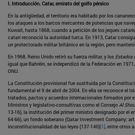
I. Introducción. Catar, emirato del golfo pérsico
En la antigüedad, el territorio era habitado por los cananeos
los ataques a los barcos mercantes de potencias que navega
Kuwait, hasta 1868, cuando a petición de los jeques cataríe
catarí reconoció la autoridad turca. En 1913, Catar consig
un protectorado militar británico en la región, pero manten
En 1968, Reino Unido retiró su fuerza militar, y los
Estados 
igual que Bahréin, se independizó de la Federación en 1971
ONU.
La Constitución provisional fue sustituida por la Constitu
fundamental el 9 de abril de 2004. En ella se reconoce el Is
tratados, pactos y acuerdos internacionales firmados por el E
Ministros y legislativo-consultivas como el Consejo
Al Sho
13-16), la institución del primer ministro designado por el e
64-66), un fondo soberano (Qatar Investment Company; art. 1
inconstitucionalidad de las leyes (137-140)
[1]
, entre otros 