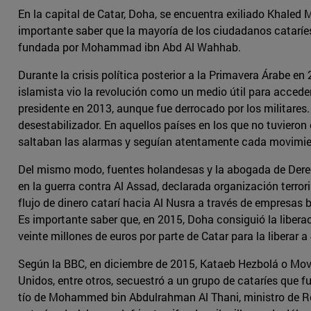
En la capital de Catar, Doha, se encuentra exiliado Khaled 
importante saber que la mayoría de los ciudadanos cataríes
fundada por Mohammad ibn Abd Al Wahhab.
Durante la crisis política posterior a la Primavera Árabe e
islamista vio la revolución como un medio útil para accede
presidente en 2013, aunque fue derrocado por los militares
desestabilizador. En aquellos países en los que no tuvieron
saltaban las alarmas y seguían atentamente cada movimient
Del mismo modo, fuentes holandesas y la abogada de Derec
en la guerra contra Al Assad, declarada organización terr
flujo de dinero catarí hacia Al Nusra a través de empresas b
Es importante saber que, en 2015, Doha consiguió la liberac
veinte millones de euros por parte de Catar para la liberar 
Según la BBC, en diciembre de 2015, Kataeb Hezbolá o Movi
Unidos, entre otros, secuestró a un grupo de cataríes que fu
tío de Mohammed bin Abdulrahman Al Thani, ministro de Rel