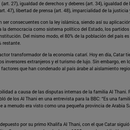
t. 27), igualdad de derechos y deberes (art. 34), igualdad de l
art. 47), libertad de prensa (art. 48), imparcialidad de la justicia
 ser consecuentes con la ley islámica, siendo así su aplicació
a la democracia como sistema político del Estado, los partidos p
stitución. Del mismo modo, el 80% de la población del país es 
 restante.
factor transformador de la economía catarí. Hoy en día, Catar ti
los inversores extranjeros y el turismo de lujo. Sin embargo, en
s factores que han condenado al país árabe al aislamiento regio
bilidad a causa de las disputas internas de la familia Al Thani
ló de los Al Thani en una entrevista para la BBC: “Es una famil
ue a menudo era visto como una pequeña provincia de Arabia Sau
epuesto por su primo Khalifa Al Thani, con el que Catar siguió