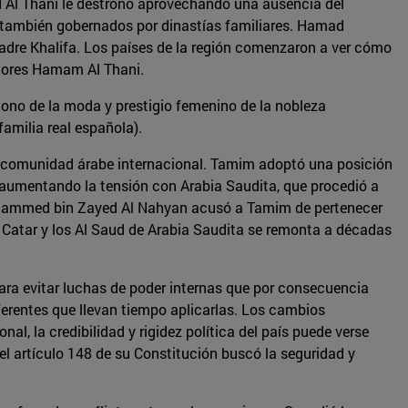
 Al Thani le destronó aprovechando una ausencia del
n también gobernados por dinastías familiares. Hamad
 padre Khalifa. Los países de la región comenzaron a ver cómo
riores Hamam Al Thani.
ono de la moda y prestigio femenino de la nobleza
familia real española).
a comunidad árabe internacional. Tamim adoptó una posición
y aumentando la tensión con Arabia Saudita, que procedió a
e Mohammed bin Zayed Al Nahyan acusó a Tamim de pertenecer
de Catar y los Al Saud de Arabia Saudita se remonta a décadas
 para evitar luchas de poder internas que por consecuencia
ferentes que llevan tiempo aplicarlas. Los cambios
al, la credibilidad y rigidez política del país puede verse
el artículo 148 de su Constitución buscó la seguridad y