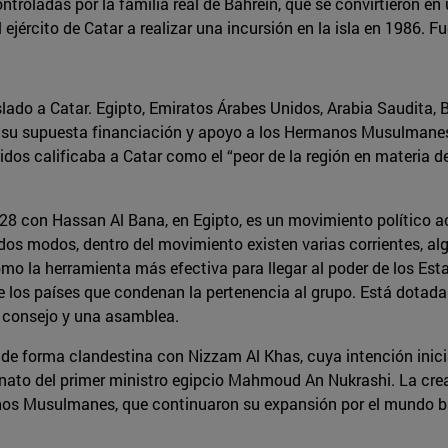
ontroladas por la familia real de Bahréin, que se convirtieron 
 al ejército de Catar a realizar una incursión en la isla en 198
lado a Catar. Egipto, Emiratos Árabes Unidos, Arabia Saudita, Ba
 su supuesta financiación y apoyo a los Hermanos Musulmanes,
idos calificaba a Catar como el “peor de la región en materia d
con Hassan Al Bana, en Egipto, es un movimiento político acti
todos modos, dentro del movimiento existen varias corrientes, a
la herramienta más efectiva para llegar al poder de los Estado
los países que condenan la pertenencia al grupo. Está dotada d
un consejo y una asamblea.
po de forma clandestina con Nizzam Al Khas, cuya intención inici
inato del primer ministro egipcio Mahmoud An Nukrashi. La cre
manos Musulmanes, que continuaron su expansión por el mundo ba