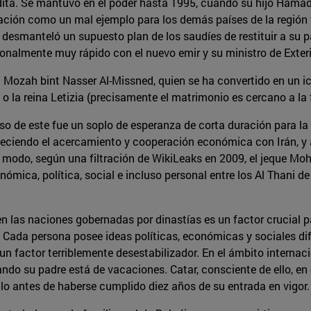
dita. Se mantuvo en el poder hasta 1995, cuando su hijo Hamad
ctuación como un mal ejemplo para los demás países de la regió
y desmanteló un supuesto plan de los saudíes de restituir a su
onalmente muy rápido con el nuevo emir y su ministro de Exte
 Mozah bint Nasser Al-Missned, quien se ha convertido en un ic
 o la reina Letizia (precisamente el matrimonio es cercano a la 
so de este fue un soplo de esperanza de corta duración para l
rtaleciendo el acercamiento y cooperación económica con Irán, 
ismo modo, según una filtración de WikiLeaks en 2009, el jequ
ómica, política, social e incluso personal entre los Al Thani 
r en las naciones gobernadas por dinastías es un factor crucial
. Cada persona posee ideas políticas, económicas y sociales di
 factor terriblemente desestabilizador. En el ámbito internacion
do su padre está de vacaciones. Catar, consciente de ello, en 
ulo antes de haberse cumplido diez años de su entrada en vigor.