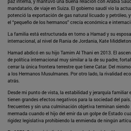
paz interna, y mantuvo una buena relación con Arabia Sau
mandatario, de viaje en Suiza. El gobierno saudí vio la a
potenció la exportación de gas natural licuado y petróleo, 
el “pequeño de los hermanos” crecía económica e internaci
La familia está estructurada en torno a Hamad y su esposa
internacional, al nivel de Rania de Jordania, Kate Middleton
Hamad abdicó en su hijo Tamim Al Thani en 2013. El ascen
de política internacional muy similar a la de su padre, fo
cerrar la única frontera terrestre que tiene Catar. Del m
a los Hermanos Musulmanes. Por otro lado, la rivalidad econ
atrás.
Desde mi punto de vista, la estabilidad y jerarquía familia
tienen grandes efectos negativos para la sociedad del país
frecuentes y sin una culminación objetiva terminan siendo un
mermada cuando el hijo del emir da un golpe de Estado cuan
rigidez legislativa prohibiendo la enmienda de ningún artíc