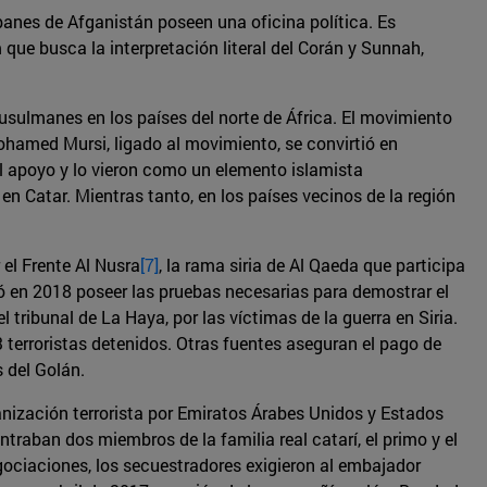
ibanes de Afganistán poseen una oficina política. Es
que busca la interpretación literal del Corán y Sunnah,
Musulmanes en los países del norte de África. El movimiento
ohamed Mursi, ligado al movimiento, se convirtió en
el apoyo y lo vieron como un elemento islamista
n Catar. Mientras tanto, en los países vecinos de la región
el Frente Al Nusra
[7]
, la rama siria de Al Qaeda que participa
ó en 2018 poseer las pruebas necesarias para demostrar el
 tribunal de La Haya, por las víctimas de la guerra en Siria.
 terroristas detenidos. Otras fuentes aseguran el pago de
s del Golán.
nización terrorista por Emiratos Árabes Unidos y Estados
traban dos miembros de la familia real catarí, el primo y el
ociaciones, los secuestradores exigieron al embajador