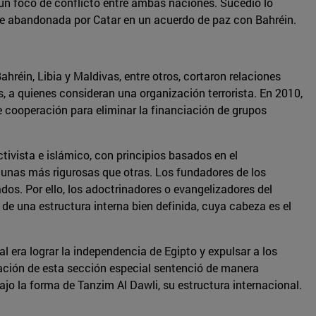
en un foco de conflicto entre ambas naciones. Sucedió lo
6. Fue abandonada por Catar en un acuerdo de paz con Bahréin.
hréin, Libia y Maldivas, entre otros, cortaron relaciones
 a quienes consideran una organización terrorista. En 2010,
e cooperación para eliminar la financiación de grupos
vista e islámico, con principios basados en el
lgunas más rigurosas que otras. Los fundadores de los
s. Por ello, los adoctrinadores o evangelizadores del
e una estructura interna bien definida, cuya cabeza es el
al era lograr la independencia de Egipto y expulsar a los
ación de esta sección especial sentenció de manera
jo la forma de Tanzim Al Dawli, su estructura internacional.