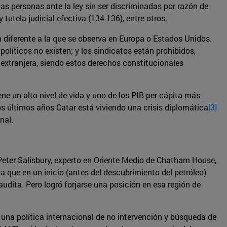
as personas ante la ley sin ser discriminadas por razón de
 y tutela judicial efectiva (134-136), entre otros.
n diferente a la que se observa en Europa o Estados Unidos.
olíticos no existen; y los sindicatos están prohibidos,
extranjera, siendo estos derechos constitucionales
ene un alto nivel de vida y uno de los PIB per cápita más
 los últimos años Catar está viviendo una crisis diplomática
[3]
nal.
. Peter Salisbury, experto en Oriente Medio de Chatham House,
ia que en un inicio (antes del descubrimiento del petróleo)
dita. Pero logró forjarse una posición en esa región de
 una política internacional de no intervención y búsqueda de