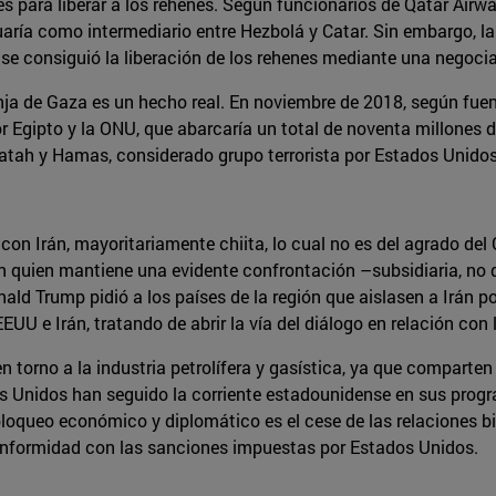
ares para liberar a los rehenes. Según funcionarios de Qatar Ai
ctuaría como intermediario entre Hezbolá y Catar. Sin embargo,
y se consiguió la liberación de los rehenes mediante una negoci
a de Gaza es un hecho real. En noviembre de 2018, según fuent
 Egipto y la ONU, que abarcaría un total de noventa millones 
 Fatah y Hamas, considerado grupo terrorista por Estados Unidos
n Irán, mayoritariamente chiita, lo cual no es del agrado del C
n quien mantiene una evidente confrontación –subsidiaria, no 
onald Trump pidió a los países de la región que aislasen a Irán p
EUU e Irán, tratando de abrir la vía del diálogo en relación co
torno a la industria petrolífera y gasística, ya que comparte
Unidos han seguido la corriente estadounidense en sus program
bloqueo económico y diplomático es el cese de las relaciones bil
onformidad con las sanciones impuestas por Estados Unidos.