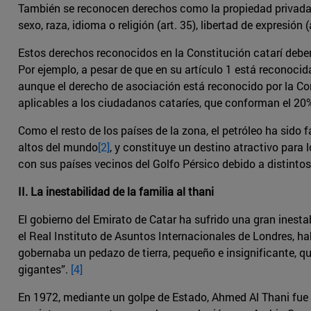
También se reconocen derechos como la propiedad privada (ar
sexo, raza, idioma o religión (art. 35), libertad de expresión (
Estos derechos reconocidos en la Constitución catarí deben
Por ejemplo, a pesar de que en su artículo 1 está reconocid
aunque el derecho de asociación está reconocido por la Con
aplicables a los ciudadanos cataríes, que conforman el 20%
Como el resto de los países de la zona, el petróleo ha sido 
altos del mundo
[2]
, y constituye un destino atractivo para 
con sus países vecinos del Golfo Pérsico debido a distinto
II. La inestabilidad de la familia al thani
El gobierno del Emirato de Catar ha sufrido una gran inesta
el Real Instituto de Asuntos Internacionales de Londres, hab
gobernaba un pedazo de tierra, pequeño e insignificante, q
gigantes”.
[4]
En 1972, mediante un golpe de Estado, Ahmed Al Thani fue d