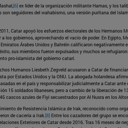
Mashal,
[6]
ex líder de la organización militante Hamas, y los tal
 son seguidores del wahabismo, una versión puritana del Islam 
n 2011, Catar apoyó los esfuerzos electorales de los Hermanos 
r a los gobiernos, aprovechando el vacío de poder. En Egipto, M
. Emiratos Árabes Unidos y Bahréin calificaron negativamente 
 éxito, sus miembros fueron expulsados y muchos se refugiaron e
o pro-islamista del gobierno catarí.
hos Humanos Liesbeth Zegveld acusaron a Catar de financiar 
orista por Estados Unidos y la ONU. La abogada holandesa afirm
asadas en el país y responsabilizar judicialmente a Catar ante el
ión 15 soldados libaneses, pero a cambio de la liberación de 13
a 45 cascos azules de Fiyi secuestrados por Al Nusra en los Alto
miento de Resistencia Islámica de Irak, reconocido como orga
eron de cacería a Irak.
[8]
Entre los cazadores del grupo se encon
aciones Exteriores de Catar desde 2016. Tras 16 meses de neg