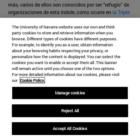
más, varios de ellos son conocidos por ser “refugio” de
organizaciones de esta índole, como ocurre en
la Triple
Frontera
, la zona de contacto entre las fronteras de
Argentina, Brasil y Paraguay. Lo que sucede en ese área
The University of Navarra website uses our own and third-
party cookies to store and retrieve information when you
se debe en gran medida a la falta de legislación directa y
browse. Different types of cookies have different purposes.
efectiva contra el terrorismo organizado por parte de los
For example, to identify you as a user, obtain information
gobiernos nacionales.
about your browsing habits respecting your privacy, or
personalize how the content is displayed. You can select the
En el caso de Brasil, al igual que ocurre en algunos de
cookies you want to enable or accept them all. This banner
will remain active until you choose one of the two options.
sus países vecinos, la falta de una legislación
For more detailed information about our cookies, please visit
antiterrorista se debe al temor histórico por parte de los
our
Cookie Policy.
partidos de izquierda a su posible en contra de
movimientos sociales de cierto carácter agresivo. En
Manage cookies
Brasil, esto se vio ya reflejado en transición política de
finales de la década de 1980, cuando hubo una clara
Reject All
protesta por parte del PT (
Partido dos Trabalhadores
),
entonces bajo el mando de Luiz Inácio “Lula” da Silva,
Accept All Cookies
en contra de todo intento de introducir el concepto
antiterrrorista en la legislación. Curiosamente, la misma