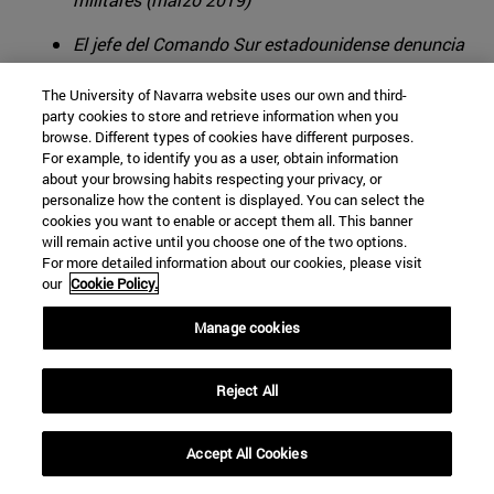
El jefe del Comando Sur estadounidense denuncia
propósitos “no benignos” de la Escuela de Policías
The University of Navarra website uses our own and third-
abierta por Rusia en Managua para la formación
party cookies to store and retrieve information when you
agentes centroamericanos
browse. Different types of cookies have different purposes.
For example, to identify you as a user, obtain information
El acuerdo para instalar en Cuba una estación de
about your browsing habits respecting your privacy, or
Glonass reaviva las sospechas de que los rusos
personalize how the content is displayed. You can select the
pueden volver a usar la isla para el espionaje sobre
cookies you want to enable or accept them all. This banner
will remain active until you choose one of the two options.
EEUU como en la Guerra Fría
For more detailed information about our cookies, please visit
our
Cookie Policy.
Manage cookies
Reject All
Accept All Cookies
▲ Recibimiento del ministro de Defensa venezolano a