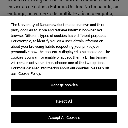
en visitas de estos a Estados Unidos. No ha habido, sin
embargo, un esfuerzo de multilateralidad o empatía,
saliendo a su encuentro en sus países de origen para
The University of Navarra website uses our own and third-
tratar allí de sus problemas.
party cookies to store and retrieve information when you
browse. Different types of cookies have different purposes.
Clinton: Haití
For example, to identify you as a user, obtain information
about your browsing habits respecting your privacy, or
El presidente demócrata realizó una única visita a la
personalize how the content is displayed. You can select the
región en su primer mandato. Acabada la
operación
cookies you want to enable or accept them all. This banner
will remain active until you choose one of the two options.
Uphold Democracy
para devolver al poder a Jean-
For more detailed information about our cookies, please visit
Bertrand Aristide, el 31 de marzo 1995 Bill Clinton viajó a
our
Cookie Policy.
Haití para la ceremonia de transición organizada por
Naciones Unidas. La operación había consistido en una
Manage cookies
intervención militar de Estados Unidos, Polonia y
Argentina, con la aprobación de la ONU, para derrocar a
Reject All
la junta militar que había depuesto por la fuerza a
Aristide, quien había sido elegido democráticamente.
Accept All Cookies
Durante su segundo mandato, Clinton prestó más
atención a los asuntos de la región, con trece visitas.