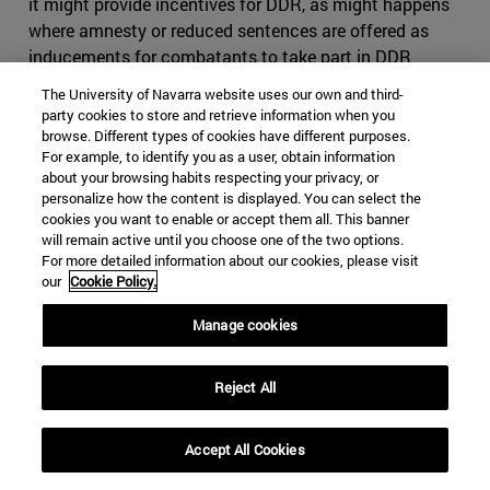
it might provide incentives for DDR, as might happens
where amnesty or reduced sentences are offered as
inducements for combatants to take part in DDR
processes. For them to be effective, the reliability of both
The University of Navarra website uses our own and third-
the threat of prosecution and the durability of amnesty
party cookies to store and retrieve information when you
or other forms of protection are essentials whether it is
browse. Different types of cookies have different purposes.
For example, to identify you as a user, obtain information
in national or international courts. Even if this is not
about your browsing habits respecting your privacy, or
related to the promotion of transitional justice
personalize how the content is displayed. You can select the
processes, it is another example of how it can have a
cookies you want to enable or accept them all. This banner
long-term effect on the respect of human rights and the
will remain active until you choose one of the two options.
For more detailed information about our cookies, please visit
prevention of future breaches.
our
Cookie Policy.
As previously stated, some DDR and transitional justice
Manage cookies
processes may share alike ends and even employ similar
mechanisms. A variety of traditional processes of
accountability and conflict resolution often also seek to
Reject All
promote reconciliation. DDR programs increasingly
include measures that try to encourage return,
Accept All Cookies
reintegration, and if possible, reconciliation within