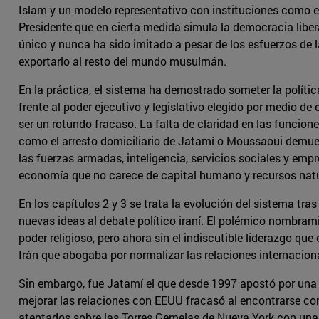
Islam y un modelo representativo con instituciones como 
Presidente que en cierta medida simula la democracia liber
único y nunca ha sido imitado a pesar de los esfuerzos de 
exportarlo al resto del mundo musulmán.
En la práctica, el sistema ha demostrado someter la polític
frente al poder ejecutivo y legislativo elegido por medio 
ser un rotundo fracaso. La falta de claridad en las funcione
como el arresto domiciliario de Jatamí o Moussaoui demuest
las fuerzas armadas, inteligencia, servicios sociales y empr
economía que no carece de capital humano y recursos natu
En los capítulos 2 y 3 se trata la evolución del sistema tras
nuevas ideas al debate político iraní. El polémico nombram
poder religioso, pero ahora sin el indiscutible liderazgo q
Irán que abogaba por normalizar las relaciones internaciona
Sin embargo, fue Jatamí el que desde 1997 apostó por una
mejorar las relaciones con EEUU fracasó al encontrarse co
atentados sobre las Torres Gemelas de Nueva York con una 