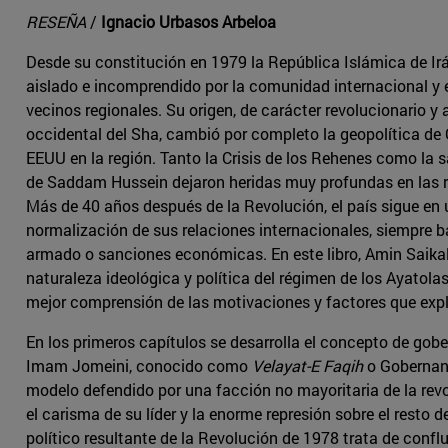
RESEÑA
/
Ignacio Urbasos Arbeloa
Desde su constitución en 1979 la República Islámica de Irá
aislado e incomprendido por la comunidad internacional y
vecinos regionales. Su origen, de carácter revolucionario y
occidental del Sha, cambió por completo la geopolítica de 
EEUU en la región. Tanto la Crisis de los Rehenes como la s
de Saddam Hussein dejaron heridas muy profundas en las rel
Más de 40 años después de la Revolución, el país sigue en 
normalización de sus relaciones internacionales, siempre b
armado o sanciones económicas. En este libro, Amin Saikal
naturaleza ideológica y política del régimen de los Ayatola
mejor comprensión de las motivaciones y factores que ex
En los primeros capítulos se desarrolla el concepto de gob
Imam Jomeini, conocido como
Velayat-E Faqih
o Gobernanz
modelo defendido por una facción no mayoritaria de la rev
el carisma de su líder y la enorme represión sobre el resto d
político resultante de la Revolución de 1978 trata de conflu