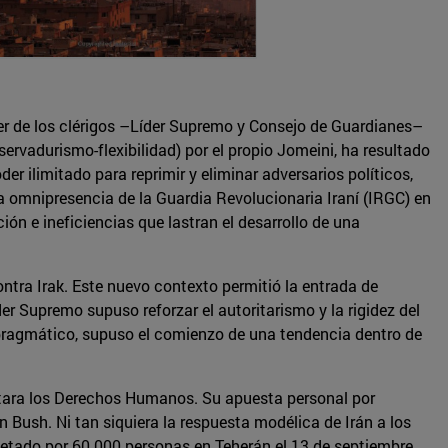
oder de los clérigos –Líder Supremo y Consejo de Guardianes–
servadurismo-flexibilidad) por el propio Jomeini, ha resultado
er ilimitado para reprimir y eliminar adversarios políticos,
a omnipresencia de la Guardia Revolucionaria Iraní (IRGC) en
ión e ineficiencias que lastran el desarrollo de una
 contra Irak. Este nuevo contexto permitió la entrada de
r Supremo supuso reforzar el autoritarismo y la rigidez del
or pragmático, supuso el comienzo de una tendencia dentro de
etara los Derechos Humanos. Su apuesta personal por
Bush. Ni tan siquiera la respuesta modélica de Irán a los
petado por 60.000 personas en Teherán el 13 de septiembre