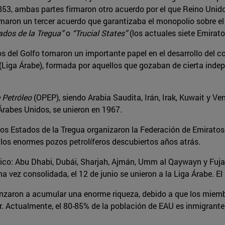
1853, ambas partes firmaron otro acuerdo por el que Reino Unido 
irmaron un tercer acuerdo que garantizaba el monopolio sobre e
ados de la Tregua”
o
“Trucial States”
(los actuales siete Emirato
s del Golfo tomaron un importante papel en el desarrollo del co
(Liga Árabe), formada por aquellos que gozaban de cierta indep
 Petróleo
(OPEP), siendo Arabia Saudita, Irán, Irak, Kuwait y Ve
Árabes Unidos, se unieron en 1967.
y los Estados de la Tregua organizaron la Federación de Emiratos
e los enormes pozos petrolíferos descubiertos años atrás.
nico: Abu Dhabi, Dubái, Sharjah, Ajmán, Umm al Qaywayn y Fuja
 vez consolidada, el 12 de junio se unieron a la Liga Árabe. El
omenzaron a acumular una enorme riqueza, debido a que los miem
r. Actualmente, el 80-85% de la población de EAU es inmigrante