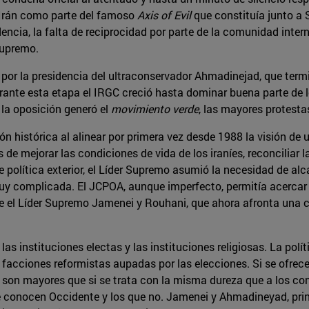
 Irán como parte del famoso
Axis of Evil
que constituía junto a S
cia, la falta de reciprocidad por parte de la comunidad intern
Supremo.
or la presidencia del ultraconservador Ahmadinejad, que termi
rante esta etapa el IRGC creció hasta dominar buena parte de lo
 la oposición generó el
movimiento verde
, las mayores protest
n histórica al alinear por primera vez desde 1988 la visión de
e mejorar las condiciones de vida de los iraníes, reconciliar 
 de política exterior, el Líder Supremo asumió la necesidad de 
uy complicada. El JCPOA, aunque imperfecto, permitía acercar 
entre el Líder Supremo Jamenei y Rouhani, que ahora afronta una 
 las instituciones electas y las instituciones religiosas. La pol
s facciones reformistas aupadas por las elecciones. Si se ofre
n son mayores que si se trata con la misma dureza que a los co
e conocen Occidente y los que no. Jamenei y Ahmadineyad, princ