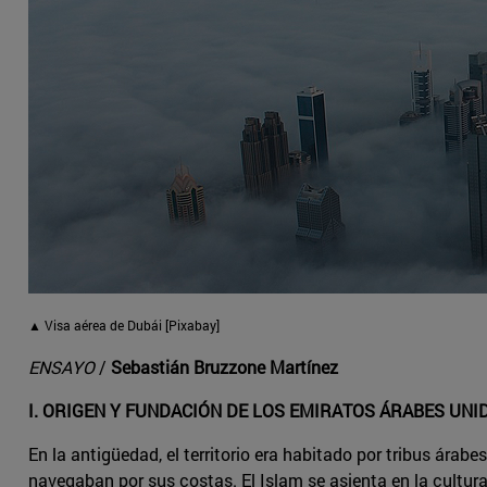
▲ Visa aérea de Dubái [Pixabay]
ENSAYO
/
Sebastián Bruzzone Martínez
I. ORIGEN Y FUNDACIÓN DE LOS EMIRATOS ÁRABES UNI
En la antigüedad, el territorio era habitado por tribus á
navegaban por sus costas. El Islam se asienta en la cultura l