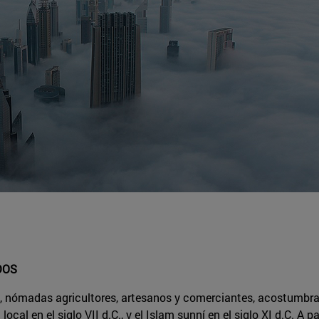
DOS
rabes, nómadas agricultores, artesanos y comerciantes, acostum
ocal en el siglo VII d.C., y el Islam sunní en el siglo XI d.C. A 