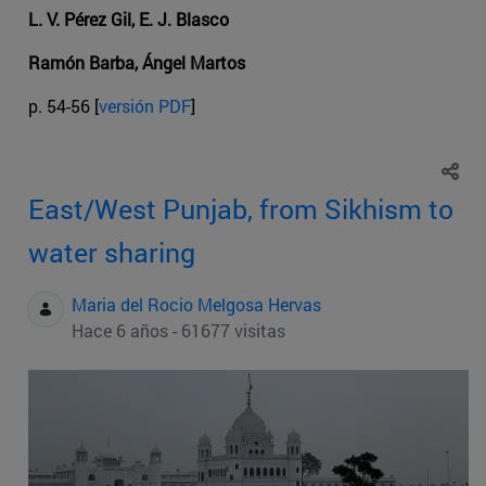
L. V. Pérez Gil, E. J. Blasco
Ramón Barba, Ángel Martos
p. 54-56 [
versión PDF
]
East/West Punjab, from Sikhism to
water sharing
Maria del Rocio Melgosa Hervas
Hace 6 años - 61677 visitas