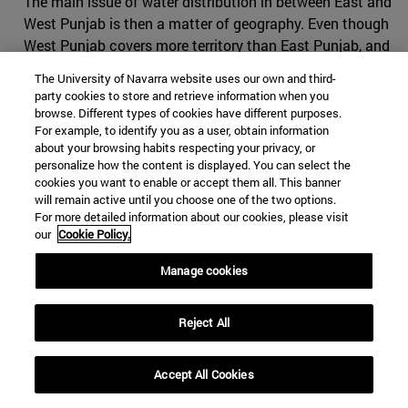
The main issue of water distribution in between East and
West Punjab is then a matter of geography. Even though
West Punjab covers more territory than East Punjab, and
the water flow of West Punjab is almost three times the
The University of Navarra website uses our own and third-
water flow of East Punjab rivers, the Indus Water Treaty
party cookies to store and retrieve information when you
gives the following advantage to India: since Pakistan
browse. Different types of cookies have different purposes.
For example, to identify you as a user, obtain information
rivers receive much more water flow from India, the
about your browsing habits respecting your privacy, or
treaty allowed India to use western rivers water for
personalize how the content is displayed. You can select the
limited irrigation use and unlimited use for power
cookies you want to enable or accept them all. This banner
generation, domestic, industrial and non-consumptive
will remain active until you choose one of the two options.
For more detailed information about our cookies, please visit
uses such as navigation, floating of property, fish culture
our
Cookie Policy.
and this is where the disputes mainly came from, as
Pakistan has objected all Indian hydro-electric projects
Manage cookies
on western rivers irrespective of size and layout.
It is worth mentioning that with the World Bank
Reject All
mediating the Treaty in between India and Pakistan, the
water access will not be curtailed, and since the
Accept All Cookies
ratification of the Treaty, India and Pakistan have not