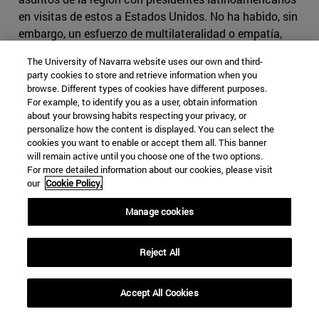
en visitas de estos a Estados Unidos. No ha habido, sin
embargo, un esfuerzo de multilateralidad o empatía,
saliendo a su encuentro en sus países de origen para
The University of Navarra website uses our own and third-
tratar allí de sus problemas.
party cookies to store and retrieve information when you
browse. Different types of cookies have different purposes.
Clinton: Haití
For example, to identify you as a user, obtain information
about your browsing habits respecting your privacy, or
El presidente demócrata realizó una única visita a la
personalize how the content is displayed. You can select the
región en su primer mandato. Acabada la
operación
cookies you want to enable or accept them all. This banner
will remain active until you choose one of the two options.
Uphold Democracy
para devolver al poder a Jean-
For more detailed information about our cookies, please visit
Bertrand Aristide, el 31 de marzo 1995 Bill Clinton viajó a
our
Cookie Policy.
Haití para la ceremonia de transición organizada por
Naciones Unidas. La operación había consistido en una
Manage cookies
intervención militar de Estados Unidos, Polonia y
Argentina, con la aprobación de la ONU, para derrocar a
Reject All
la junta militar que había depuesto por la fuerza a
Aristide, quien había sido elegido democráticamente.
Accept All Cookies
Durante su segundo mandato, Clinton prestó más
atención a los asuntos de la región, con trece visitas.