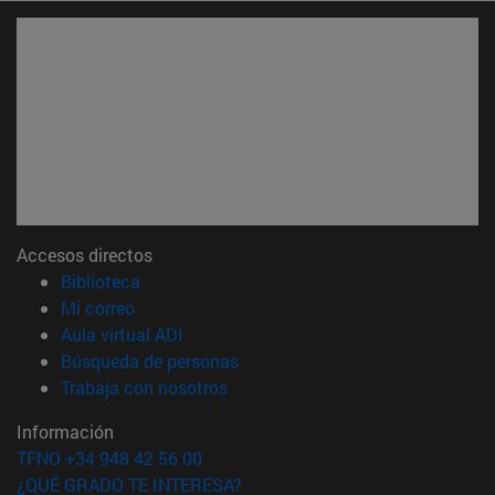
Accesos directos
(abre en nueva ventana)
Biblioteca
(abre en nueva ventana)
Mi correo
(abre en nueva ventana)
Aula virtual ADI
(abre en nueva ventana)
Búsqueda de personas
(abre en nueva ventana)
Trabaja con nosotros
Información
TFNO +34 948 42 56 00
¿QUÉ GRADO TE INTERESA?