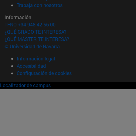
(abre en nueva ventana)
Trabaja con nosotros
Información
TFNO +34 948 42 56 00
¿QUÉ GRADO TE INTERESA?
¿QUÉ MÁSTER TE INTERESA?
© Universidad de Navarra
Información legal
Accesibilidad
Configuración de cookies
Localizador de campus