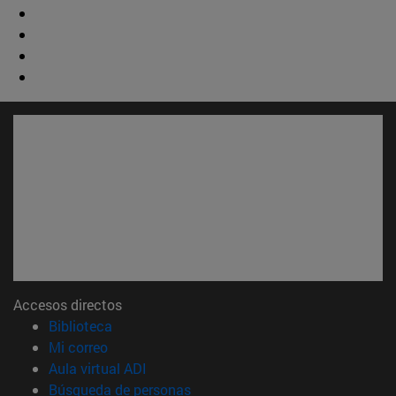
Accesos directos
(abre en nueva ventana)
Biblioteca
(abre en nueva ventana)
Mi correo
(abre en nueva ventana)
Aula virtual ADI
(abre en nueva ventana)
Búsqueda de personas