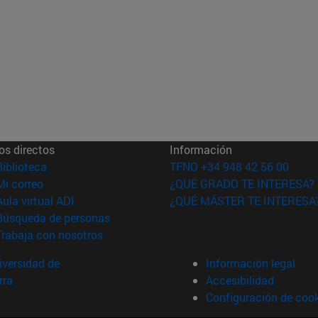
os directos
Información
(abre en nueva ventana)
Biblioteca
TFNO +34 948 42 56 00
(abre en nueva ventana)
Mi correo
¿QUÉ GRADO TE INTERESA?
(abre en nueva ventana)
Aula virtual ADI
¿QUÉ MÁSTER TE INTERESA
(abre en nueva ventana)
Búsqueda de personas
(abre en nueva ventana)
Trabaja con nosotros
versidad de
Información legal
rra
Accesibilidad
Configuración de coo