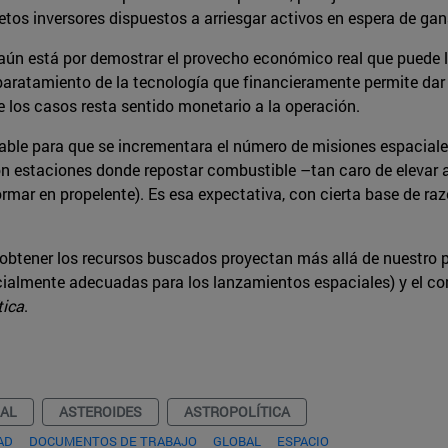
etos inversores dispuestos a arriesgar activos en espera de ga
ún está por demostrar el provecho económico real que puede lo
baratamiento de la tecnología que financieramente permite dar n
e los casos resta sentido monetario a la operación.
table para que se incrementara el número de misiones espaciales
con estaciones donde repostar combustible –tan caro de elevar 
ormar en propelente). Es esa expectativa, con cierta base de ra
 obtener los recursos buscados proyectan más allá de nuestro p
cialmente adecuadas para los lanzamientos espaciales) y el cont
tica
.
IAL
ASTEROIDES
ASTROPOLÍTICA
AD
DOCUMENTOS DE TRABAJO
GLOBAL
ESPACIO