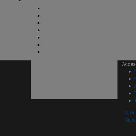
Acces
© Uni
Nava