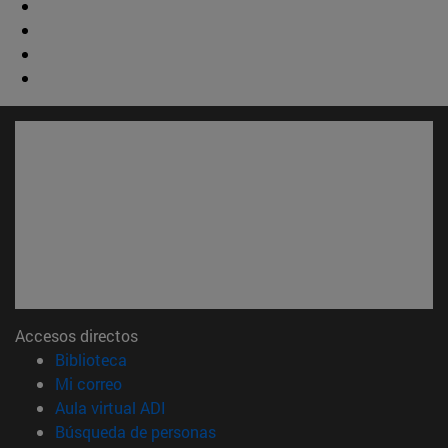
Accesos directos
(abre en nueva ventana)
Biblioteca
(abre en nueva ventana)
Mi correo
(abre en nueva ventana)
Aula virtual ADI
(abre en nueva ventana)
Búsqueda de personas