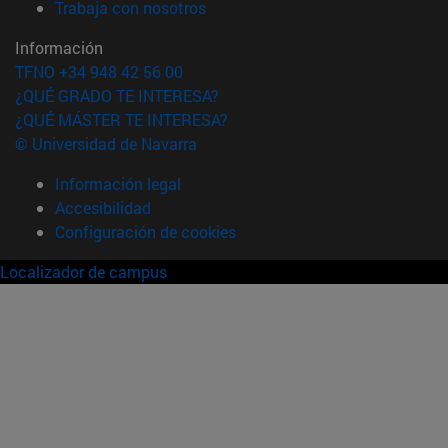
(abre en nueva ventana)
Trabaja con nosotros
Información
TFNO +34 948 42 56 00
¿QUÉ GRADO TE INTERESA?
¿QUÉ MÁSTER TE INTERESA?
© Universidad de Navarra
Información legal
Accesibilidad
Configuración de cookies
Localizador de campus