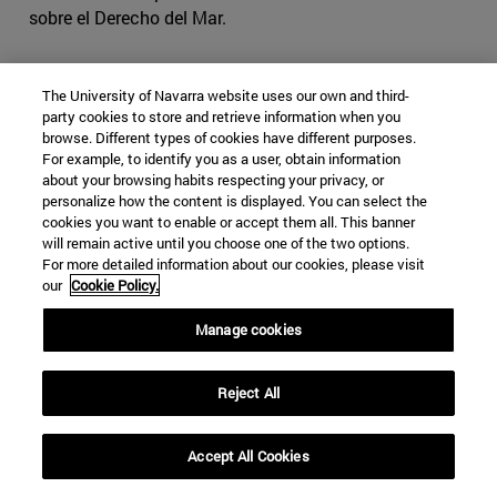
sobre el Derecho del Mar.
The University of Navarra website uses our own and third-
party cookies to store and retrieve information when you
browse. Different types of cookies have different purposes.
Descargar el documento completo
[pdf.
For example, to identify you as a user, obtain information
about your browsing habits respecting your privacy, or
personalize how the content is displayed. You can select the
cookies you want to enable or accept them all. This banner
432k]
will remain active until you choose one of the two options.
For more detailed information about our cookies, please visit
our
Cookie Policy.
Manage cookies
CHINA
TAIWÁN
NACIONES UNIDAS
DOS CHINAS
Reject All
Categorías Global Affairs:
ASIA
ORDEN MUNDIAL,
DIPLOMACIA Y GOBERNANZA
DOCUMENTOS DE TRABAJO
Accept All Cookies