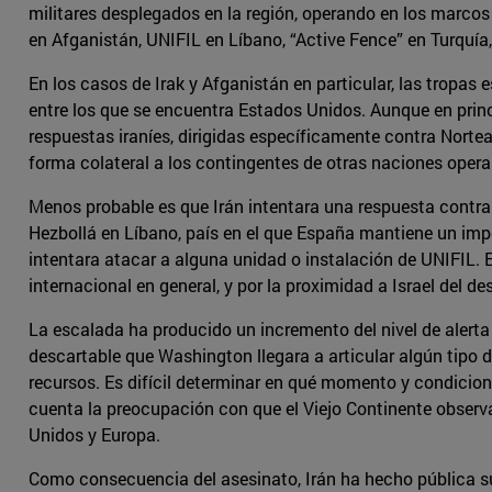
militares desplegados en la región, operando en los marcos
en Afganistán, UNIFIL en Líbano, “Active Fence” en Turquía,
En los casos de Irak y Afganistán en particular, las tropa
entre los que se encuentra Estados Unidos. Aunque en princ
respuestas iraníes, dirigidas específicamente contra Norte
forma colateral a los contingentes de otras naciones oper
Menos probable es que Irán intentara una respuesta contr
Hezbollá en Líbano, país en el que España mantiene un impor
intentara atacar a alguna unidad o instalación de UNIFIL
internacional en general, y por la proximidad a Israel del d
La escalada ha producido un incremento del nivel de alerta 
descartable que Washington llegara a articular algún tipo d
recursos. Es difícil determinar en qué momento y condicione
cuenta la preocupación con que el Viejo Continente observa 
Unidos y Europa.
Como consecuencia del asesinato, Irán ha hecho pública su