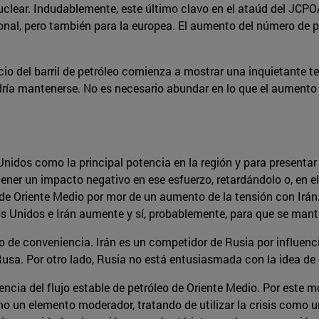
uclear. Indudablemente, este último clavo en el ataúd del JCP
onal, pero también para la europea. El aumento del número de p
cio del barril de petróleo comienza a mostrar una inquietante te
ría mantenerse. No es necesario abundar en lo que el aumento d
nidos como la principal potencia en la región y para presenta
tener un impacto negativo en ese esfuerzo, retardándolo o, en e
 de Oriente Medio por mor de un aumento de la tensión con Irán.
s Unidos e Irán aumente y sí, probablemente, para que se mante
 de conveniencia. Irán es un competidor de Rusia por influencia 
Rusa. Por otro lado, Rusia no está entusiasmada con la idea de
ia del flujo estable de petróleo de Oriente Medio. Por este mot
o un elemento moderador, tratando de utilizar la crisis como u