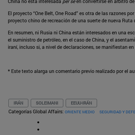
China no está interesada
per se
en convertirse en árbitro de
El proyecto “One Belt, One Road” es otra de las razones por
proyecto chino de recreación de una suerte de nueva Ruta d
En resumen, ni Rusia ni China están interesados en una es
el suministro de petróleo, en el caso de China, y el asenta
iraní, incluso si, a nivel de declaraciones, se manifiestan e
* Este texto alarga un comentario previo realizado por el a
IRÁN
SOLEIMANI
EEUU-IRÁN
Categorías Global Affairs:
ORIENTE MEDIO
SEGURIDAD Y DEF