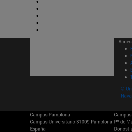
Acces
© Uni
Nava
Campus Pamplona
Campus 
Campus Universitario 31009 Pamplona
Pº de M
España
Donosti