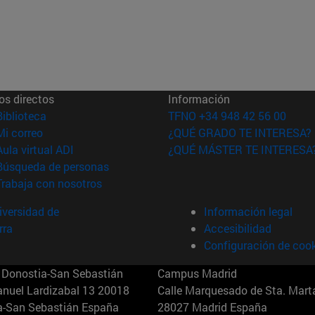
os directos
Información
(abre en nueva ventana)
Biblioteca
TFNO +34 948 42 56 00
(abre en nueva ventana)
Mi correo
¿QUÉ GRADO TE INTERESA?
(abre en nueva ventana)
Aula virtual ADI
¿QUÉ MÁSTER TE INTERESA
(abre en nueva ventana)
Búsqueda de personas
(abre en nueva ventana)
Trabaja con nosotros
versidad de
Información legal
rra
Accesibilidad
Configuración de coo
Donostia-San Sebastián
Campus Madrid
anuel Lardizabal 13 20018
Calle Marquesado de Sta. Marta
a-San Sebastián España
28027 Madrid España