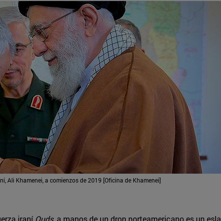
í, Ali Khamenei, a comienzos de 2019 [Oficina de Khamenei]
uerza iraní
Quds
, a manos de un dron norteamericano es un eslab