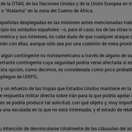
 de la OTAN, de las Naciones Unidas y de la Unión Europea en 
 o “Atalanta” en la zona del Cuerno de África.
s españolas desplegadas en las misiones antes mencionadas tra
ipio los soldados españoles –o, para el caso, los de las otras
américa y sus intereses, no cabe duda de que cualquier ataque
ando con ellas, aunque sólo sea por una cuestión de mera proxi
a algún contingente no norteamericano a través de alguno de s
tante contingente cuya seguridad podría verse afectada si este 
. Esta opción, como decimos, es considerada como poco probabl
espliegue de UNIFIL.
y un refuerzo de las tropas que Estados Unidos mantiene en la r
e respuesta militar directa sobre Irán para la que podría apelar
s se podría producir tal solicitud, con qué objeto y, muy impo
una escalada en la que no está interesada, y el estado de relat
 intención de desvincularse totalmente de las cláusulas del a