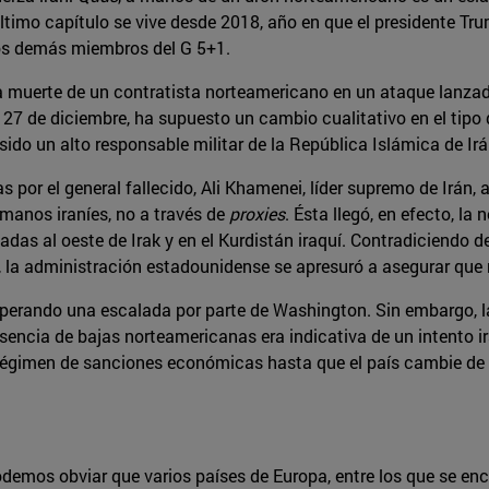
 último capítulo se vive desde 2018, año en que el presidente 
los demás miembros del G 5+1.
 muerte de un contratista norteamericano en un ataque lanzado, 
o 27 de diciembre, ha supuesto un cambio cualitativo en el tip
 sido un alto responsable militar de la República Islámica de Irá
 por el general fallecido, Ali Khamenei, líder supremo de Irán,
 manos iraníes, no a través de
proxies
. Ésta llegó, en efecto, l
adas al oeste de Irak y en el Kurdistán iraquí. Contradiciendo
a administración estadounidense se apresuró a asegurar que n
sperando una escalada por parte de Washington. Sin embargo, la
usencia de bajas norteamericanas era indicativa de un intento 
égimen de sanciones económicas hasta que el país cambie de act
 podemos obviar que varios países de Europa, entre los que se 