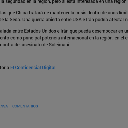
 la seguridad en la región, pero sí está interesada en una regió
 las que China tratará de mantener la crisis dentro de unos lím
e la Seda. Una guerra abierta entre USA e Irán podría afectar 
calada entre Estados Unidos e Irán que pueda desembocar en u
miento como principal potencia internacional en la región, en e
n contra del asesinato de Soleimani.
utor a
El Confidencial Digital
.
ENSA
COMENTARIOS