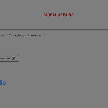
GLOBAL AFFAIRS
post
Comentarios
soleimani
leimani
.
dio