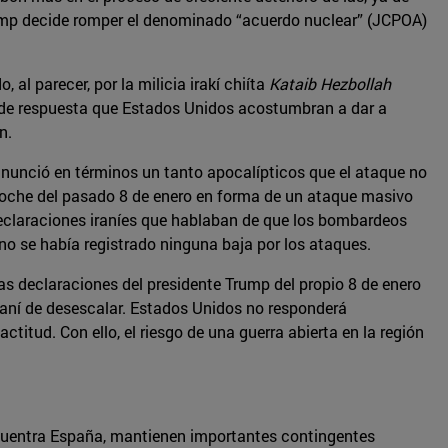
Trump decide romper el denominado “acuerdo nuclear” (JCPOA)
al parecer, por la milicia irakí chiíta
Kataib Hezbollah
o de respuesta que Estados Unidos acostumbran a dar a
n.
 anunció en términos un tanto apocalípticos que el ataque no
a noche del pasado 8 de enero en forma de un ataque masivo
 declaraciones iraníes que hablaban de que los bombardeos
o se había registrado ninguna baja por los ataques.
s declaraciones del presidente Trump del propio 8 de enero
iraní de desescalar. Estados Unidos no responderá
itud. Con ello, el riesgo de una guerra abierta en la región
encuentra España, mantienen importantes contingentes