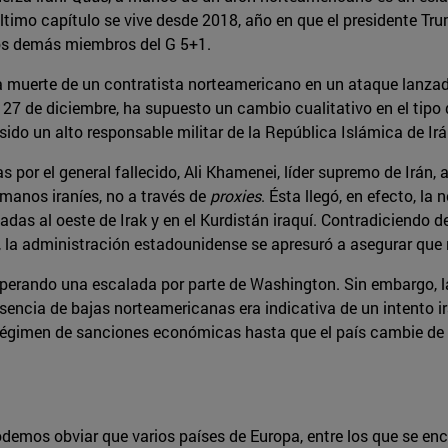
 último capítulo se vive desde 2018, año en que el presidente 
los demás miembros del G 5+1.
 muerte de un contratista norteamericano en un ataque lanzado, 
o 27 de diciembre, ha supuesto un cambio cualitativo en el tip
 sido un alto responsable militar de la República Islámica de Irá
 por el general fallecido, Ali Khamenei, líder supremo de Irán,
 manos iraníes, no a través de
proxies
. Ésta llegó, en efecto, l
adas al oeste de Irak y en el Kurdistán iraquí. Contradiciendo
a administración estadounidense se apresuró a asegurar que n
sperando una escalada por parte de Washington. Sin embargo, la
usencia de bajas norteamericanas era indicativa de un intento 
égimen de sanciones económicas hasta que el país cambie de act
 podemos obviar que varios países de Europa, entre los que se 