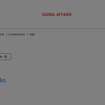
GLOBAL AFFAIRS
post
Comentarios
irán
án
.
dio