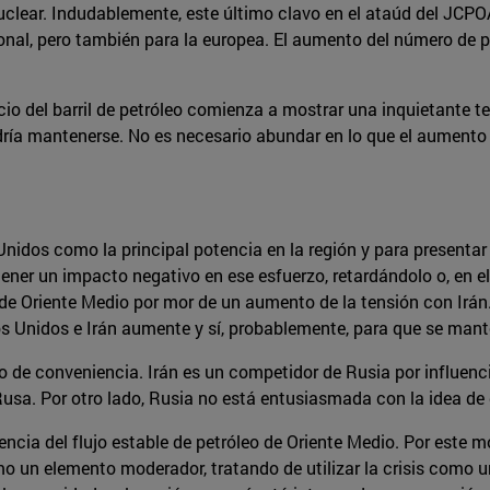
uclear. Indudablemente, este último clavo en el ataúd del JCP
onal, pero también para la europea. El aumento del número de p
cio del barril de petróleo comienza a mostrar una inquietante te
ría mantenerse. No es necesario abundar en lo que el aumento d
nidos como la principal potencia en la región y para presenta
tener un impacto negativo en ese esfuerzo, retardándolo o, en e
 de Oriente Medio por mor de un aumento de la tensión con Irán.
s Unidos e Irán aumente y sí, probablemente, para que se mante
 de conveniencia. Irán es un competidor de Rusia por influencia 
Rusa. Por otro lado, Rusia no está entusiasmada con la idea de
ia del flujo estable de petróleo de Oriente Medio. Por este mot
o un elemento moderador, tratando de utilizar la crisis como u