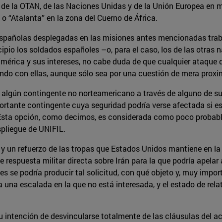
 de la OTAN, de las Naciones Unidas y de la Unión Europea en 
 o “Atalanta” en la zona del Cuerno de África.
s españolas desplegadas en las misiones antes mencionadas tra
ipio los soldados españoles –o, para el caso, los de las otras
américa y sus intereses, no cabe duda de que cualquier ataque
ando con ellas, aunque sólo sea por una cuestión de mera proxi
a algún contingente no norteamericano a través de alguno de s
tante contingente cuya seguridad podría verse afectada si este 
. Esta opción, como decimos, es considerada como poco probabl
espliegue de UNIFIL.
y un refuerzo de las tropas que Estados Unidos mantiene en la r
e respuesta militar directa sobre Irán para la que podría apelar
s se podría producir tal solicitud, con qué objeto y, muy impo
una escalada en la que no está interesada, y el estado de relat
 intención de desvincularse totalmente de las cláusulas del a