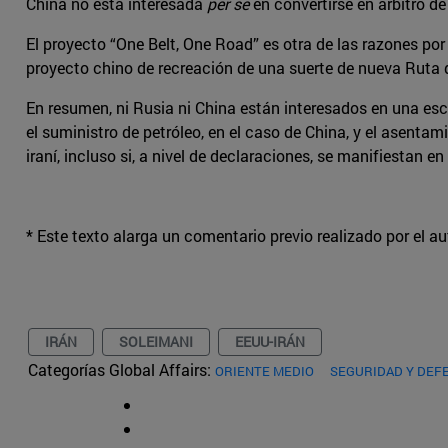
China no está interesada
per se
en convertirse en árbitro de
El proyecto “One Belt, One Road” es otra de las razones por
proyecto chino de recreación de una suerte de nueva Ruta d
En resumen, ni Rusia ni China están interesados en una es
el suministro de petróleo, en el caso de China, y el asenta
iraní, incluso si, a nivel de declaraciones, se manifiestan e
* Este texto alarga un comentario previo realizado por el a
IRÁN
SOLEIMANI
EEUU-IRÁN
Categorías Global Affairs:
ORIENTE MEDIO
SEGURIDAD Y DEF