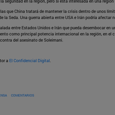
 la seguridad en la región, pero sí está interesada en una regió
 las que China tratará de mantener la crisis dentro de unos lím
e la Seda. Una guerra abierta entre USA e Irán podría afectar 
calada entre Estados Unidos e Irán que pueda desembocar en u
miento como principal potencia internacional en la región, en e
n contra del asesinato de Soleimani.
utor a
El Confidencial Digital
.
ENSA
COMENTARIOS