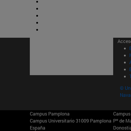
Acces
© Uni
Nava
Campus Pamplona
Campus 
Campus Universitario 31009 Pamplona
Pº de M
España
Donosti