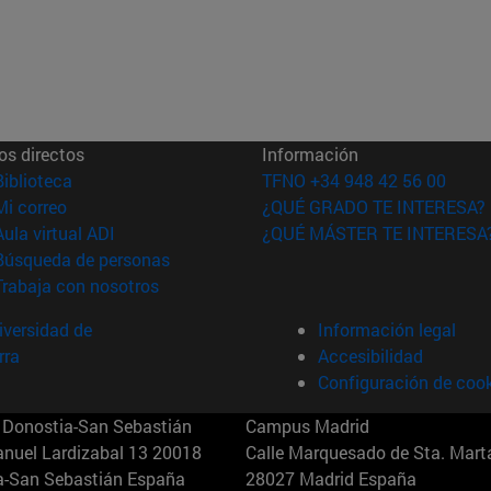
os directos
Información
(abre en nueva ventana)
Biblioteca
TFNO +34 948 42 56 00
(abre en nueva ventana)
Mi correo
¿QUÉ GRADO TE INTERESA?
(abre en nueva ventana)
Aula virtual ADI
¿QUÉ MÁSTER TE INTERESA
(abre en nueva ventana)
Búsqueda de personas
(abre en nueva ventana)
Trabaja con nosotros
versidad de
Información legal
rra
Accesibilidad
Configuración de coo
Donostia-San Sebastián
Campus Madrid
anuel Lardizabal 13 20018
Calle Marquesado de Sta. Marta
a-San Sebastián España
28027 Madrid España