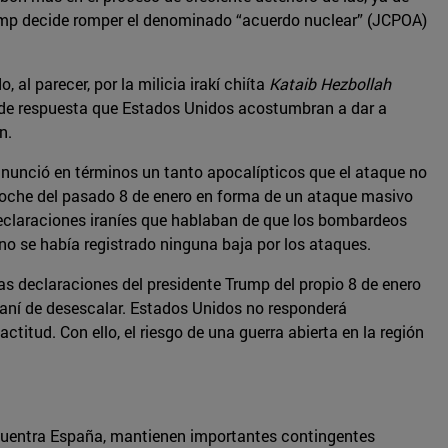
Trump decide romper el denominado “acuerdo nuclear” (JCPOA)
al parecer, por la milicia irakí chiíta
Kataib Hezbollah
o de respuesta que Estados Unidos acostumbran a dar a
n.
 anunció en términos un tanto apocalípticos que el ataque no
a noche del pasado 8 de enero en forma de un ataque masivo
 declaraciones iraníes que hablaban de que los bombardeos
o se había registrado ninguna baja por los ataques.
s declaraciones del presidente Trump del propio 8 de enero
iraní de desescalar. Estados Unidos no responderá
itud. Con ello, el riesgo de una guerra abierta en la región
encuentra España, mantienen importantes contingentes