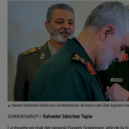
▲ Qasem Soleimani recibe una condecoración de manos del Líder Supremo iran
COMENTARIO*
/
Salvador Sánchez Tapia
La muerte en Irak del general Qasem Soleimani, jefe de la f