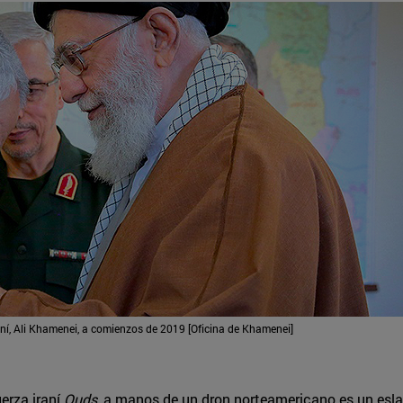
í, Ali Khamenei, a comienzos de 2019 [Oficina de Khamenei]
uerza iraní
Quds
, a manos de un dron norteamericano es un eslab