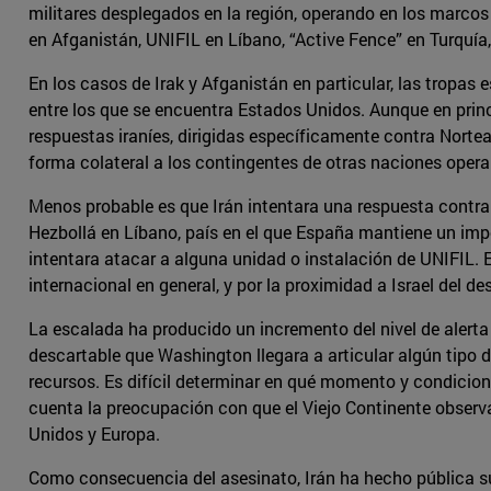
militares desplegados en la región, operando en los marcos
en Afganistán, UNIFIL en Líbano, “Active Fence” en Turquía,
En los casos de Irak y Afganistán en particular, las tropa
entre los que se encuentra Estados Unidos. Aunque en princ
respuestas iraníes, dirigidas específicamente contra Norte
forma colateral a los contingentes de otras naciones oper
Menos probable es que Irán intentara una respuesta contr
Hezbollá en Líbano, país en el que España mantiene un impor
intentara atacar a alguna unidad o instalación de UNIFIL
internacional en general, y por la proximidad a Israel del d
La escalada ha producido un incremento del nivel de alerta 
descartable que Washington llegara a articular algún tipo d
recursos. Es difícil determinar en qué momento y condicione
cuenta la preocupación con que el Viejo Continente observa 
Unidos y Europa.
Como consecuencia del asesinato, Irán ha hecho pública su