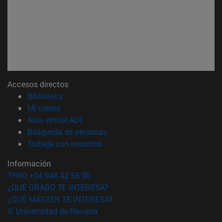
Accesos directos
(abre en nueva ventana)
Biblioteca
(abre en nueva ventana)
Mi correo
(abre en nueva ventana)
Aula virtual ADI
(abre en nueva ventana)
Búsqueda de personas
(abre en nueva ventana)
Trabaja con nosotros
Información
TFNO +34 948 42 56 00
¿QUÉ GRADO TE INTERESA?
¿QUÉ MÁSTER TE INTERESA?
© Universidad de Navarra