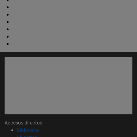
Accesos directos
(abre en nueva ventana)
Biblioteca
(abre en nueva ventana)