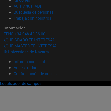
Mi correo
(abre en nueva ventana)
Aula virtual ADI
(abre en nueva ventana)
Búsqueda de personas
(abre en nueva ventana)
Trabaja con nosotros
Información
TFNO +34 948 42 56 00
¿QUÉ GRADO TE INTERESA?
¿QUÉ MÁSTER TE INTERESA?
© Universidad de Navarra
Información legal
Accesibilidad
Configuración de cookies
Localizador de campus