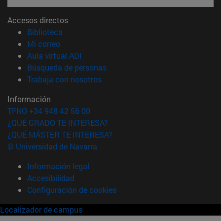
Accesos directos
(abre en nueva ventana)
Biblioteca
(abre en nueva ventana)
Mi correo
(abre en nueva ventana)
Aula virtual ADI
(abre en nueva ventana)
Búsqueda de personas
(abre en nueva ventana)
Trabaja con nosotros
Información
TFNO +34 948 42 56 00
¿QUÉ GRADO TE INTERESA?
¿QUÉ MÁSTER TE INTERESA?
© Universidad de Navarra
Información legal
Accesibilidad
Configuración de cookies
Localizador de campus