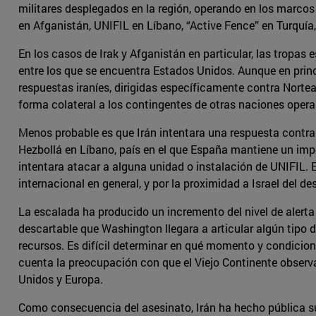
militares desplegados en la región, operando en los marcos
en Afganistán, UNIFIL en Líbano, “Active Fence” en Turquía,
En los casos de Irak y Afganistán en particular, las tropa
entre los que se encuentra Estados Unidos. Aunque en princ
respuestas iraníes, dirigidas específicamente contra Norte
forma colateral a los contingentes de otras naciones oper
Menos probable es que Irán intentara una respuesta contr
Hezbollá en Líbano, país en el que España mantiene un impor
intentara atacar a alguna unidad o instalación de UNIFIL
internacional en general, y por la proximidad a Israel del d
La escalada ha producido un incremento del nivel de alerta 
descartable que Washington llegara a articular algún tipo d
recursos. Es difícil determinar en qué momento y condicione
cuenta la preocupación con que el Viejo Continente observa 
Unidos y Europa.
Como consecuencia del asesinato, Irán ha hecho pública su