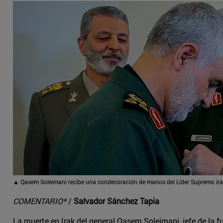
▲ Qasem Soleimani recibe una condecoración de manos del Líder Supremo iran
COMENTARIO*
/
Salvador Sánchez Tapia
La muerte en Irak del general Qasem Soleimani, jefe de la f