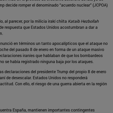
Trump decide romper el denominado “acuerdo nuclear” (JCPOA)
al parecer, por la milicia irakí chiíta
Kataib Hezbollah
o de respuesta que Estados Unidos acostumbran a dar a
n.
 anunció en términos un tanto apocalípticos que el ataque no
a noche del pasado 8 de enero en forma de un ataque masivo
 declaraciones iraníes que hablaban de que los bombardeos
o se había registrado ninguna baja por los ataques.
s declaraciones del presidente Trump del propio 8 de enero
iraní de desescalar. Estados Unidos no responderá
itud. Con ello, el riesgo de una guerra abierta en la región
encuentra España, mantienen importantes contingentes