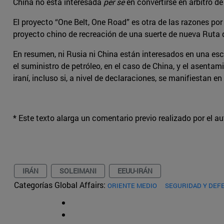
China no está interesada
per se
en convertirse en árbitro de
El proyecto “One Belt, One Road” es otra de las razones por
proyecto chino de recreación de una suerte de nueva Ruta d
En resumen, ni Rusia ni China están interesados en una es
el suministro de petróleo, en el caso de China, y el asenta
iraní, incluso si, a nivel de declaraciones, se manifiestan e
* Este texto alarga un comentario previo realizado por el a
IRÁN
SOLEIMANI
EEUU-IRÁN
Categorías Global Affairs:
ORIENTE MEDIO
SEGURIDAD Y DEF