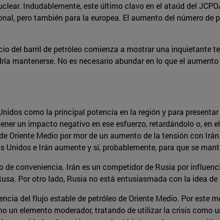
uclear. Indudablemente, este último clavo en el ataúd del JCP
onal, pero también para la europea. El aumento del número de p
cio del barril de petróleo comienza a mostrar una inquietante te
ría mantenerse. No es necesario abundar en lo que el aumento d
nidos como la principal potencia en la región y para presenta
tener un impacto negativo en ese esfuerzo, retardándolo o, en e
 de Oriente Medio por mor de un aumento de la tensión con Irán.
s Unidos e Irán aumente y sí, probablemente, para que se mante
 de conveniencia. Irán es un competidor de Rusia por influencia 
Rusa. Por otro lado, Rusia no está entusiasmada con la idea de
ia del flujo estable de petróleo de Oriente Medio. Por este mot
o un elemento moderador, tratando de utilizar la crisis como u