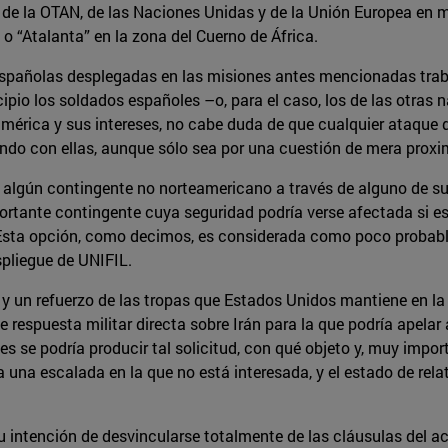
 de la OTAN, de las Naciones Unidas y de la Unión Europea en 
 o “Atalanta” en la zona del Cuerno de África.
s españolas desplegadas en las misiones antes mencionadas tra
ipio los soldados españoles –o, para el caso, los de las otras
américa y sus intereses, no cabe duda de que cualquier ataque
ando con ellas, aunque sólo sea por una cuestión de mera proxi
a algún contingente no norteamericano a través de alguno de s
tante contingente cuya seguridad podría verse afectada si este 
. Esta opción, como decimos, es considerada como poco probabl
espliegue de UNIFIL.
y un refuerzo de las tropas que Estados Unidos mantiene en la r
e respuesta militar directa sobre Irán para la que podría apelar
s se podría producir tal solicitud, con qué objeto y, muy impo
una escalada en la que no está interesada, y el estado de relat
 intención de desvincularse totalmente de las cláusulas del a