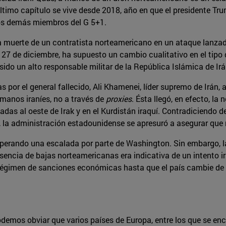
 último capítulo se vive desde 2018, año en que el presidente 
los demás miembros del G 5+1.
 muerte de un contratista norteamericano en un ataque lanzado, 
o 27 de diciembre, ha supuesto un cambio cualitativo en el tip
 sido un alto responsable militar de la República Islámica de Irá
 por el general fallecido, Ali Khamenei, líder supremo de Irán,
 manos iraníes, no a través de
proxies
. Ésta llegó, en efecto, l
adas al oeste de Irak y en el Kurdistán iraquí. Contradiciendo
a administración estadounidense se apresuró a asegurar que n
sperando una escalada por parte de Washington. Sin embargo, la
usencia de bajas norteamericanas era indicativa de un intento 
égimen de sanciones económicas hasta que el país cambie de act
 podemos obviar que varios países de Europa, entre los que se 