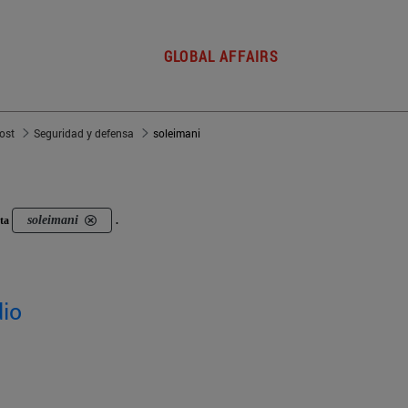
GLOBAL AFFAIRS
post
Seguridad y defensa
soleimani
soleimani
eta
.
dio