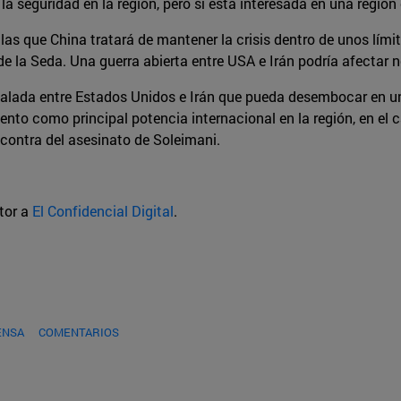
 la seguridad en la región, pero sí está interesada en una regió
 las que China tratará de mantener la crisis dentro de unos lím
e la Seda. Una guerra abierta entre USA e Irán podría afectar 
calada entre Estados Unidos e Irán que pueda desembocar en u
miento como principal potencia internacional en la región, en e
n contra del asesinato de Soleimani.
utor a
El Confidencial Digital
.
ENSA
COMENTARIOS