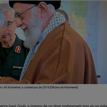
í, Ali Khamenei, a comienzos de 2019 [Oficina de Khamenei]
uerza iraní
Quds
, a manos de un dron norteamericano es un eslab