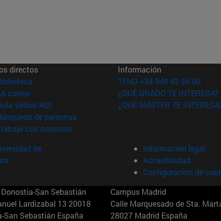
os directos
Información
(abre en nueva ventana)
Biblioteca
TFNO +34 948 42 56 00
(abre en nueva ventana)
Mi correo
¿QUÉ GRADO TE INTERESA?
(abre en nueva ventana)
Aula virtual ADI
¿QUÉ MÁSTER TE INTERESA
(abre en nueva ventana)
Búsqueda de personas
(abre en nueva ventana)
Trabaja con nosotros
versidad de
Información legal
rra
Accesibilidad
Configuración de coo
Donostia-San Sebastián
Campus Madrid
anuel Lardizabal 13 20018
Calle Marquesado de Sta. Marta
a-San Sebastián España
28027 Madrid España