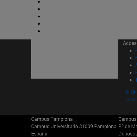
Acces
© Uni
Nava
Campus Pamplona
Campus 
Campus Universitario 31009 Pamplona
Pº de M
España
Donosti