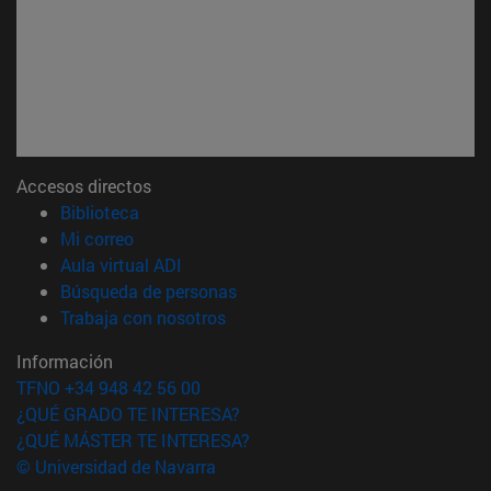
Accesos directos
(abre en nueva ventana)
Biblioteca
(abre en nueva ventana)
Mi correo
(abre en nueva ventana)
Aula virtual ADI
(abre en nueva ventana)
Búsqueda de personas
(abre en nueva ventana)
Trabaja con nosotros
Información
TFNO +34 948 42 56 00
¿QUÉ GRADO TE INTERESA?
¿QUÉ MÁSTER TE INTERESA?
© Universidad de Navarra