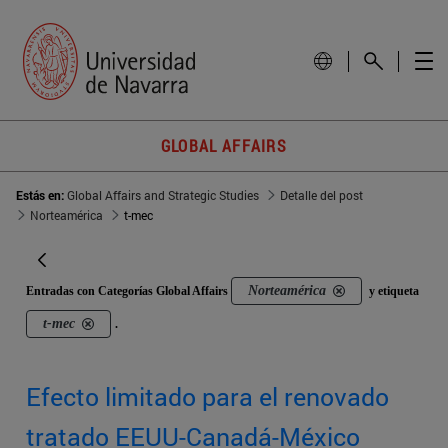
GLOBAL AFFAIRS
Estás en:
Global Affairs and Strategic Studies
Detalle del post
Norteamérica
t-mec
Norteamérica
Entradas con Categorías Global Affairs
y etiqueta
t-mec
.
Efecto limitado para el renovado
tratado EEUU-Canadá-México