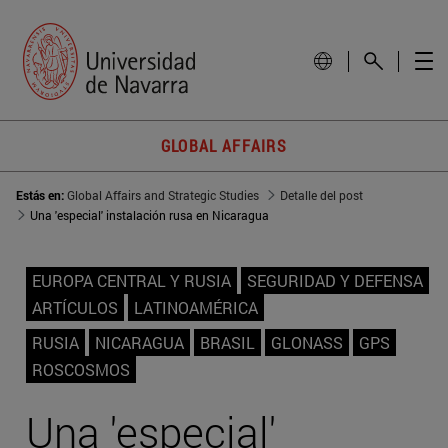
GLOBAL AFFAIRS
Estás en:
Global Affairs and Strategic Studies
Detalle del post
Una 'especial' instalación rusa en Nicaragua
EUROPA CENTRAL Y RUSIA
SEGURIDAD Y DEFENSA
ARTÍCULOS
LATINOAMÉRICA
RUSIA
NICARAGUA
BRASIL
GLONASS
GPS
ROSCOSMOS
Una 'especial'