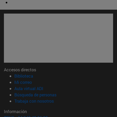
Accesos directos
(abre en nueva ventana)
Biblioteca
(abre en nueva ventana)
Mi correo
(abre en nueva ventana)
Aula virtual ADI
(abre en nueva ventana)
Búsqueda de personas
(abre en nueva ventana)
Trabaja con nosotros
Información