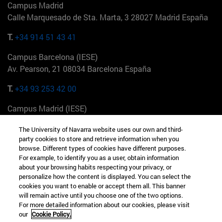
Campus Madrid
Calle Marquesado de Sta. Marta, 3 28027 Madrid España
T.
+34 914 51 43 41
Campus Barcelona (IESE)
Av. Pearson, 21 08034 Barcelona España
T.
+34 93 253 42 00
Campus Madrid (IESE)
Camino del Cerro Águila 3 28023 Madrid España
The University of Navarra website uses our own and third-
party cookies to store and retrieve information when you
T.
+34 912 11 30 00
browse. Different types of cookies have different purposes.
For example, to identify you as a user, obtain information
Campus Nueva York (IESE)
about your browsing habits respecting your privacy, or
165 W 57th St 10019-2201 Nueva York EE.UU
personalize how the content is displayed. You can select the
cookies you want to enable or accept them all. This banner
T.
+1 646 346 8850
will remain active until you choose one of the two options.
For more detailed information about our cookies, please visit
Campus Munich (IESE)
our
Cookie Policy.