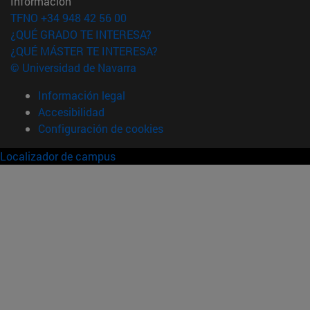
Información
TFNO +34 948 42 56 00
¿QUÉ GRADO TE INTERESA?
¿QUÉ MÁSTER TE INTERESA?
© Universidad de Navarra
Información legal
Accesibilidad
Configuración de cookies
Localizador de campus