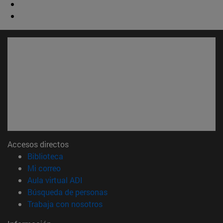
Accesos directos
(abre en nueva ventana)
Biblioteca
(abre en nueva ventana)
Mi correo
(abre en nueva ventana)
Aula virtual ADI
(abre en nueva ventana)
Búsqueda de personas
(abre en nueva ventana)
Trabaja con nosotros