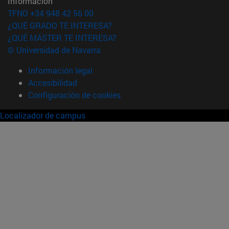
Información
TFNO +34 948 42 56 00
¿QUÉ GRADO TE INTERESA?
¿QUÉ MÁSTER TE INTERESA?
© Universidad de Navarra
Información legal
Accesibilidad
Configuración de cookies
Localizador de campus