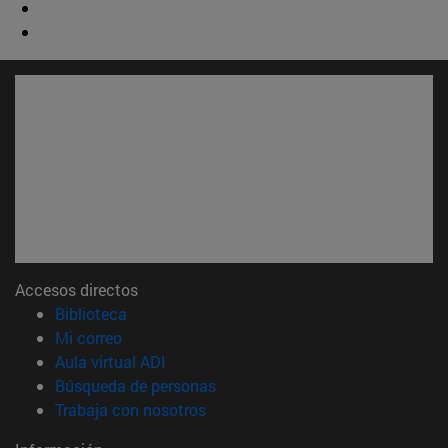
Accesos directos
(abre en nueva ventana)
Biblioteca
(abre en nueva ventana)
Mi correo
(abre en nueva ventana)
Aula virtual ADI
(abre en nueva ventana)
Búsqueda de personas
(abre en nueva ventana)
Trabaja con nosotros