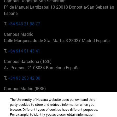
Campus Donostia-San Sebastián
Pº de Manuel Lardizabal 13 20018 Donostia-San Sebastián
España
T.
+34 943 21 98 77
Campus Madrid
Calle Marquesado de Sta. Marta, 3 28027 Madrid España
T.
+34 914 51 43 41
Campus Barcelona (IESE)
Av. Pearson, 21 08034 Barcelona España
T.
+34 93 253 42 00
Campus Madrid (IESE)
Camino del Cerro Águila 3 28023 Madrid España
The University of Navarra website uses our own and third-
party cookies to store and retrieve information when you
T.
+34 912 11 30 00
browse. Different types of cookies have different purposes.
For example, to identify you as a user, obtain information
Campus Nueva York (IESE)