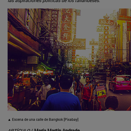
las aspiraciones políticas de los tailandeses.
▲ Escena de una calle de Bangkok [Pixabay]
ARTÍCULO
/
María Martín Andrade