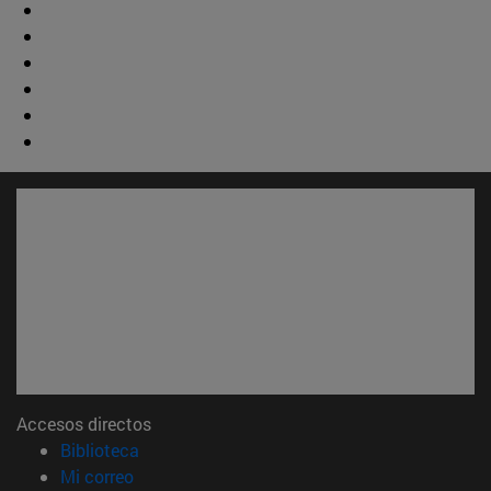
Accesos directos
(abre en nueva ventana)
Biblioteca
(abre en nueva ventana)
Mi correo