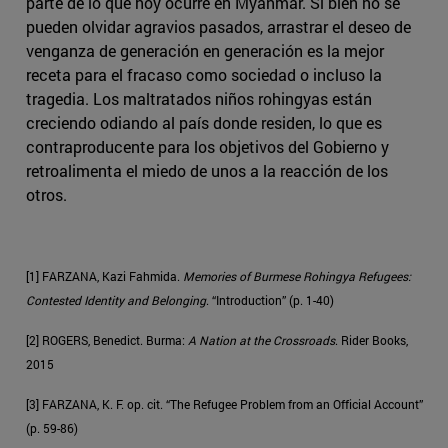
parte de lo que hoy ocurre en Myanmar. Si bien no se
pueden olvidar agravios pasados, arrastrar el deseo de
venganza de generación en generación es la mejor
receta para el fracaso como sociedad o incluso la
tragedia. Los maltratados niños rohingyas están
creciendo odiando al país donde residen, lo que es
contraproducente para los objetivos del Gobierno y
retroalimenta el miedo de unos a la reacción de los
otros.
[1] FARZANA, Kazi Fahmida.
Memories of Burmese Rohingya Refugees:
Contested Identity and Belonging
. “Introduction” (p. 1-40)
[2] ROGERS, Benedict. Burma:
A Nation at the Crossroads
. Rider Books,
2015
[3] FARZANA, K. F. op. cit. “The Refugee Problem from an Official Account”
(p. 59-86)