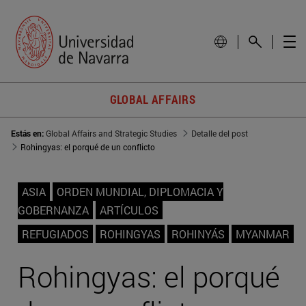
GLOBAL AFFAIRS
Estás en:
Global Affairs and Strategic Studies
Detalle del post
Rohingyas: el porqué de un conflicto
ASIA
ORDEN MUNDIAL, DIPLOMACIA Y
GOBERNANZA
ARTÍCULOS
REFUGIADOS
ROHINGYAS
ROHINYÁS
MYANMAR
Rohingyas: el porqué