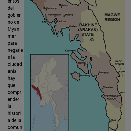
entos
del
gobier
no de
Myan
mar
para
negarle
s la
ciudad
anía
hay
que
compr
ender
la
histori
a de la
comun