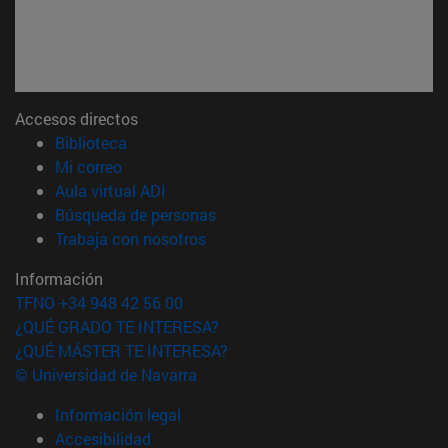
Accesos directos
(abre en nueva ventana)
Biblioteca
(abre en nueva ventana)
Mi correo
(abre en nueva ventana)
Aula virtual ADI
(abre en nueva ventana)
Búsqueda de personas
(abre en nueva ventana)
Trabaja con nosotros
Información
TFNO +34 948 42 56 00
¿QUÉ GRADO TE INTERESA?
¿QUÉ MÁSTER TE INTERESA?
© Universidad de Navarra
Información legal
Accesibilidad