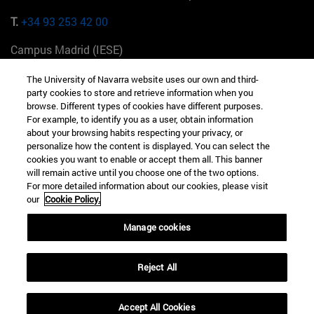
T.
+34 93 253 42 00
Campus Madrid (IESE)
Camino del Cerro Águila 3 28023 Madrid España
The University of Navarra website uses our own and third-
party cookies to store and retrieve information when you
T.
+34 912 11 30 00
browse. Different types of cookies have different purposes.
For example, to identify you as a user, obtain information
Campus Nueva York (IESE)
about your browsing habits respecting your privacy, or
165 W 57th St 10019-2201 Nueva York EE.UU
personalize how the content is displayed. You can select the
cookies you want to enable or accept them all. This banner
T.
+1 646 346 8850
will remain active until you choose one of the two options.
For more detailed information about our cookies, please visit
Campus Munich (IESE)
our
Cookie Policy.
Maria-Theresia-Straße 15 81675 Múnich Alemania
Manage cookies
T.
+49 89 24209790
Reject All
Campus Sao Paulo (IESE)
Rua Martiniano de Carvalho, 573 01321001 Bela Vista Brasil
Accept All Cookies
T.
+55 11 3177-8300