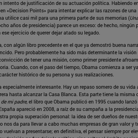
 intento de justificación de su actuación política. Habiendo 
n «Decision Points» para intentar explicar las razones de una 
 utilice casi mil para una primera parte de sus memorias (
Una
ocho años de presidencia) parece un exceso: de hecho, ningún 
ese ejercicio de querer dejar atado su legado.
 con algún libro precedente en el que ya demostró buena narrat
 vencido. Pero probablemente ha sido más determinante la visi
 convicción de tener una misión, como primer presidente afroam
istoria. Cuando, con el paso del tiempo, Obama comienza a ser 
l carácter histórico de su persona y sus realizaciones.
a especialmente interesante. Hay un repaso somero de su vida a
arrera hasta alcanzar la Casa Blanca. Esta parte tiene la misma 
 de mi padre
, el libro que Obama publicó en 1995 cuando lanzó
España apareció en 2008, a raíz de su campaña a la presidenci
ra propia superación personal: la idea de ser dueños de nuest
so nos da para llevar a cabo muchas empresas de gran valor y 
 vuelvan a presentarse; en definitiva, el pensar siempre por e