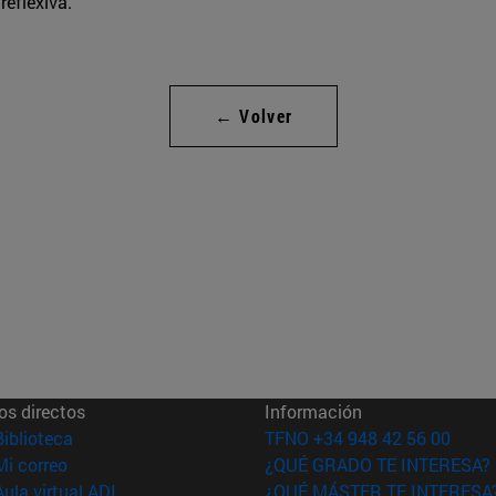
reflexiva.
← Volver
os directos
Información
(abre en nueva ventana)
Biblioteca
TFNO +34 948 42 56 00
(abre en nueva ventana)
Mi correo
¿QUÉ GRADO TE INTERESA?
(abre en nueva ventana)
Aula virtual ADI
¿QUÉ MÁSTER TE INTERESA