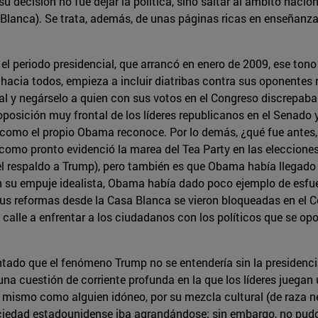
u decisión no fue dejar la política, sino saltar al ámbito naci
sa Blanca). Se trata, además, de unas páginas ricas en enseña
l periodo presidencial, que arrancó en enero de 2009, ese tono
 hacia todos, empieza a incluir diatribas contra sus oponentes
ral y negárselo a quien con sus votos en el Congreso discrepaba
posición muy frontal de los líderes republicanos en el Senado 
 como el propio Obama reconoce. Por lo demás, ¿qué fue antes, 
como pronto evidenció la marea del Tea Party en las eleccion
respaldo a Trump), pero también es que Obama había llegado c
n su empuje idealista, Obama había dado poco ejemplo de esfue
sus reformas desde la Casa Blanca se vieron bloqueadas en el 
a calle a enfrentar a los ciudadanos con los políticos que se 
puntado que el fenómeno Trump no se entendería sin la presiden
 una cuestión de corriente profunda en la que los líderes juega
ismo como alguien idóneo, por su mezcla cultural (de raza ne
ociedad estadounidense iba agrandándose; sin embargo, no pudo 