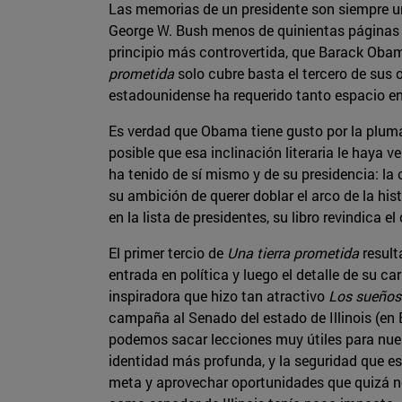
Las memorias de un presidente son siempre un
George W. Bush menos de quinientas páginas e
principio más controvertida, que Barack Obama
prometida
solo cubre basta el tercero de sus 
estadounidense ha requerido tanto espacio en 
Es verdad que Obama tiene gusto por la pluma,
posible que esa inclinación literaria le haya
ha tenido de sí mismo y de su presidencia: la
su ambición de querer doblar el arco de la h
en la lista de presidentes, su libro revindica e
El primer tercio de
Una tierra prometida
result
entrada en política y luego el detalle de su c
inspiradora que hizo tan atractivo
Los sueños
campaña al Senado del estado de Illinois (en 
podemos sacar lecciones muy útiles para nuest
identidad más profunda, y la seguridad que e
meta y aprovechar oportunidades que quizá no