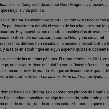
licano, en el Congreso liderado por Newt Gingrich, y procedió a
ue relajó la vida pública.
es de Obama. Generalmente aporta los contextos necesarios pa
. En política exterior detalla el estado de las relaciones con la
os asuntos. Hay aspectos con distintas posibles vías de avance
especialmente emblemático, carga contra Netanyahu sin admitir 
tras reseñas del libro han señalado: la ausencia de autocrítica
, y la falta en admitir que en algún aspecto quizás el oponente
no, a pesar de las muchas páginas. El tomo termina en 2011, e
ega; no obstante, tiene un colofón con suficiente fuerza: la 
ía el máximo nivel de mando. Aunque se desconoce el grado de
onecta directamente con
Los sueños de mi padre
y que ayuda a a
 doméstica de los Obama. Los constantes piropos de Obama a s
s hijas podrían considerarse algo innecesario, sobre todo por lo 
 ha querido adoptar, dando además calidez humana a quien con