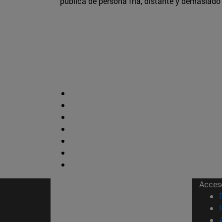
pública de persona fría, distante y demasiado 
Acces