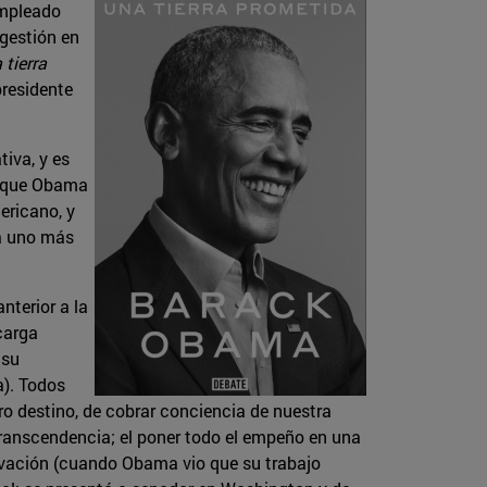
empleado
gestión en
 tierra
presidente
iva, y es
ón que Obama
ericano, y
ya uno más
nterior a la
carga
 su
a). Todos
ro destino, de cobrar conciencia de nuestra
transcendencia; el poner todo el empeño en una
levación (cuando Obama vio que su trabajo