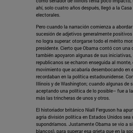
como senador de Illinois tenía poco impacto, s
ahí, solo cuatro años después, llegó a la Ca
electorales.
Pero cuando la narración comienza a abordar e
sucesión de adjetivos generalmente positivos
no logra superar: otorgarse todo el mérito mo
presidente. Cierto que Obama contó con una o
también apoyaron algunas de sus iniciativas,
republicanos se echaron enseguida al monte, 
movimiento que acabaría desembocando en el 
recordaban en la política estadounidense. Co
Illinois y de Washington; cuando algunas de 
aceptando una política de lo posible– fue a l
más las trincheras de unos y otros.
El historiador británico Niall Ferguson ha a
agria división política en Estados Unidos sea
supondríamos. Justamente Obama se vio a si m
blancos), para superar esa grieta que en la s