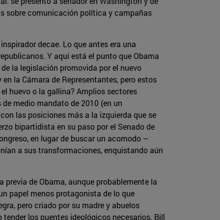
onal: se presentó a senador en Washington y de
nzas sobre comunicación política y campañas
 inspirador decae. Lo que antes era una
 republicanos. Y aquí está el punto que Obama
 de la legislación promovida por el nuevo
y en la Cámara de Representantes, pero estos
el huevo o la gallina? Amplios sectores
es de medio mandato de 2010 (en un
on las posiciones más a la izquierda que se
rzo bipartidista en su paso por el Senado de
Congreso, en lugar de buscar un acomodo –
oponían a sus transformaciones, enquistando aún
cia previa de Obama, aunque probablemente la
n un papel menos protagonista de lo que
gra, pero criado por su madre y abuelos
tender los puentes ideológicos necesarios. Bill