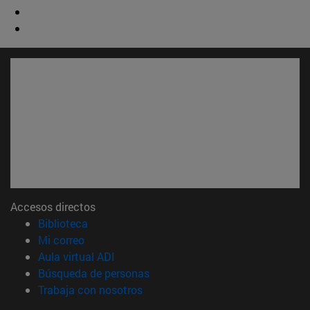
Accesos directos
(abre en nueva ventana)
Biblioteca
(abre en nueva ventana)
Mi correo
(abre en nueva ventana)
Aula virtual ADI
(abre en nueva ventana)
Búsqueda de personas
(abre en nueva ventana)
Trabaja con nosotros