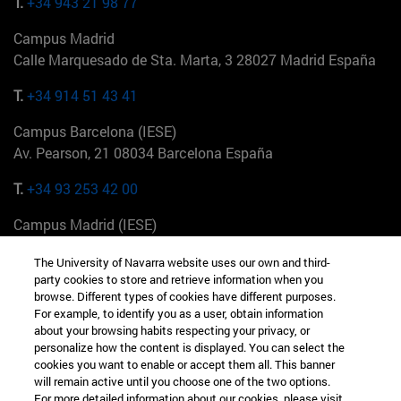
T.
+34 943 21 98 77
Campus Madrid
Calle Marquesado de Sta. Marta, 3 28027 Madrid España
T.
+34 914 51 43 41
Campus Barcelona (IESE)
Av. Pearson, 21 08034 Barcelona España
T.
+34 93 253 42 00
Campus Madrid (IESE)
Camino del Cerro Águila 3 28023 Madrid España
The University of Navarra website uses our own and third-
party cookies to store and retrieve information when you
T.
+34 912 11 30 00
browse. Different types of cookies have different purposes.
For example, to identify you as a user, obtain information
Campus Nueva York (IESE)
about your browsing habits respecting your privacy, or
165 W 57th St 10019-2201 Nueva York EE.UU
personalize how the content is displayed. You can select the
cookies you want to enable or accept them all. This banner
T.
+1 646 346 8850
will remain active until you choose one of the two options.
For more detailed information about our cookies, please visit