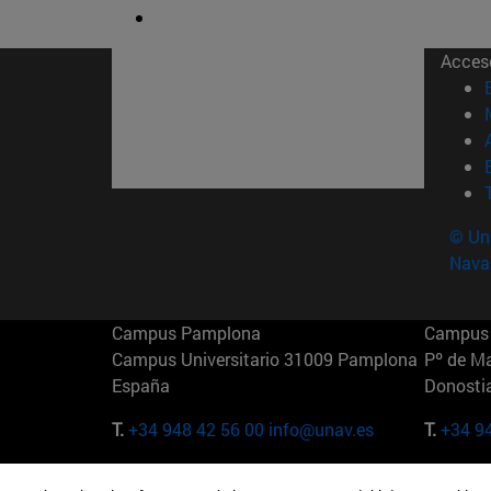
Acces
© Uni
Nava
Campus Pamplona
Campus 
Campus Universitario 31009 Pamplona
Pº de M
España
Donosti
T.
+34 948 42 56 00
info@unav.es
T.
+34 9
Campus Madrid (IESE)
Campus 