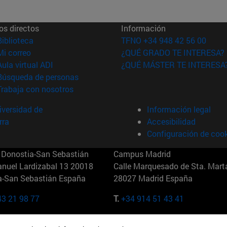
os directos
Información
(abre en nueva ventana)
Biblioteca
TFNO +34 948 42 56 00
(abre en nueva ventana)
Mi correo
¿QUÉ GRADO TE INTERESA?
(abre en nueva ventana)
Aula virtual ADI
¿QUÉ MÁSTER TE INTERESA
(abre en nueva ventana)
Búsqueda de personas
(abre en nueva ventana)
Trabaja con nosotros
versidad de
Información legal
rra
Accesibilidad
Configuración de coo
Donostia-San Sebastián
Campus Madrid
anuel Lardizabal 13 20018
Calle Marquesado de Sta. Marta
a-San Sebastián España
28027 Madrid España
43 21 98 77
T.
+34 914 51 43 41
Nueva York (IESE)
Campus Munich (IESE)