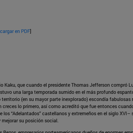
cargar en PDF
]
io Kaku, que cuando el presidente Thomas Jefferson compró Lu
 estuvo una larga temporada sumido en el más profundo espanto.
 territorio (en su mayor parte inexplorado) escondía fabulosas r
 creces lo primero, así como acreditó que fue entonces cuando 
e los “Adelantados” castellanos y extremeños en el siglo XVI–
 mejorar su posición social.
los Bezos, empresarios norteamericanos dueños de enormes empo