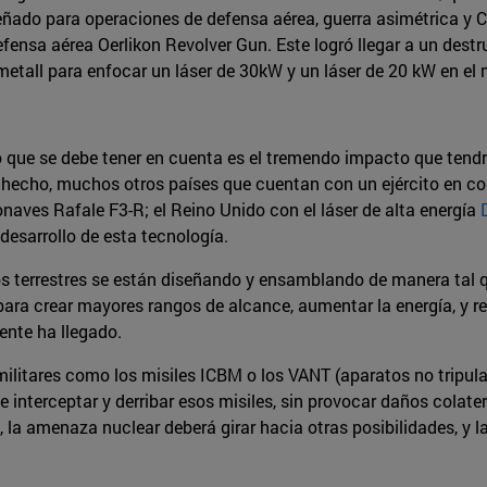
señado para operaciones de defensa aérea, guerra asimétrica y 
ensa aérea Oerlikon Revolver Gun. Este logró llegar a un dest
etall para enfocar un láser de 30kW y un láser de 20 kW en el 
o que se debe tener en cuenta es el tremendo impacto que tendrá
e hecho, muchos otros países que cuentan con un ejército en 
onaves Rafale F3-R; el Reino Unido con el láser de alta energía
desarrollo de esta tecnología.
s terrestres se están diseñando y ensamblando de manera tal 
para crear mayores rangos de alcance, aumentar la energía, y r
ente ha llegado.
militares como los misiles ICBM o los VANT (aparatos no tripula
interceptar y derribar esos misiles, sin provocar daños colatera
, la amenaza nuclear deberá girar hacia otras posibilidades, y