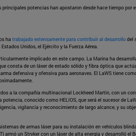
las principales potencias han apostaron desde hace tiempo por 
dos ha
trabajado extensamente para contribuir al desarrollo
del 
Estados Unidos, el Ejército y la Fuerza Aérea.
rticularmente implicado en este campo. La Marina ha desarrol
que consta de un láser de estado sólido y fibra óptica que act
 arma defensiva y ofensiva para aeronaves. El LaWS tiene como
proximadamente.
ados a la compañía multinacional Lockheed Martin, con un contr
a potencia, conocido como HELIOS, que será el sucesor de LaWS
igencia, vigilancia y reconocimiento de largo alcance, y su obje
sistemas de armas láser para su instalación en vehículos blind
armó un Stryker con un láser de alta energía y desarrolló el B