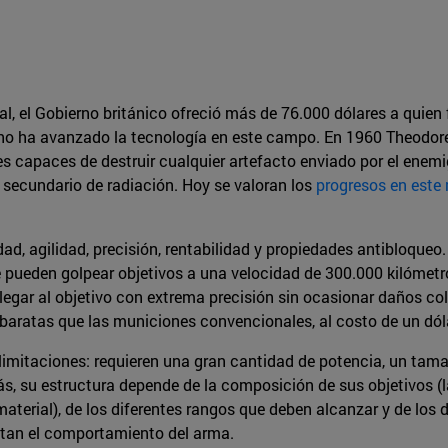
l, el Gobierno británico ofreció más de 76.000 dólares a quien
o ha avanzado la tecnología en este campo. En 1960 Theodore 
les capaces de destruir cualquier artefacto enviado por el enem
 secundario de radiación. Hoy se valoran los
progresos en este
ad, agilidad, precisión, rentabilidad y propiedades antibloqueo.
 pueden golpear objetivos a una velocidad de 300.000 kilómet
egar al objetivo con extrema precisión sin ocasionar daños colat
ratas que las municiones convencionales, al costo de un dóla
limitaciones: requieren una gran cantidad de potencia, un tam
s, su estructura depende de la composición de sus objetivos (l
 material), de los diferentes rangos que deben alcanzar y de los
ctan el comportamiento del arma.