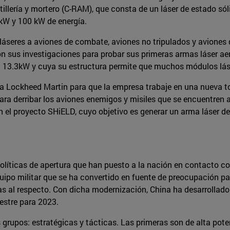
rtillería y mortero (C-RAM), que consta de un láser de estado 
 kW y 100 kW de energía.
láseres a aviones de combate, aviones no tripulados y aviones d
on sus investigaciones para probar sus primeras armas láser a
 13.3kW y cuya su estructura permite que muchos módulos lás
a Lockheed Martin para que la empresa trabaje en una nueva tor
a derribar los aviones enemigos y misiles que se encuentren arr
el proyecto SHiELD, cuyo objetivo es generar un arma láser de
líticas de apertura que han puesto a la nación en contacto co
o militar que se ha convertido en fuente de preocupación para
as al respecto. Con dicha modernización, China ha desarrollado
restre para 2023.
 grupos: estratégicas y tácticas. Las primeras son de alta pote