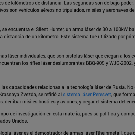
iles de kilómetros de distancia. Las segundas son de bajo poder
ivos son vehículos aéreos no tripulados, misiles y aeronaves de
, se encuentra el Silent Hunter, un arma láser de 30 a 100kW b
a distancia de un kilómetro. Este sistema fue utilizado por pr
 láser individuales, que son pistolas láser que ciegan a los 
 encuentran los rifles láser deslumbrantes BBQ-905 y WJG-2002
las capacidades relacionas a la tecnología láser de Rusia. No
Krasnaya Zvezda, se refirió al
sistema láser Peresvet
, que form
, derribar misiles hostiles y aviones, y cegar el sistema del en
po de investigación en esta materia, pues su política y comp
tados Unidos.
logía láser es el demostrador de armas láser Rheinmetall, que 