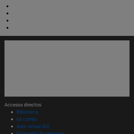
Accesos directos
(abre en nueva ventana)
Biblioteca
(abre en nueva ventana)
Mi correo
(abre en nueva ventana)
Aula virtual ADI
(abre en nueva ventana)
Búsqueda de personas