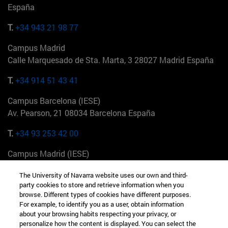
España
T.
+34 943 21 98 77
Campus Madrid
Calle Marquesado de Sta. Marta, 3 28027 Madrid España
T.
+34 914 51 43 41
Campus Barcelona (IESE)
Av. Pearson, 21 08034 Barcelona España
T.
+34 93 253 42 00
Campus Madrid (IESE)
Camino del Cerro Águila 3 28023 Madrid España
The University of Navarra website uses our own and third-
party cookies to store and retrieve information when you
T.
+34 912 11 30 00
browse. Different types of cookies have different purposes.
For example, to identify you as a user, obtain information
Campus Nueva York (IESE)
about your browsing habits respecting your privacy, or
165 W 57th St 10019-2201 Nueva York EE.UU
personalize how the content is displayed. You can select the