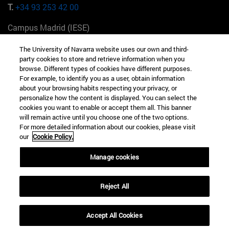
T.
+34 93 253 42 00
Campus Madrid (IESE)
Camino del Cerro Águila 3 28023 Madrid España
The University of Navarra website uses our own and third-
party cookies to store and retrieve information when you
T.
+34 912 11 30 00
browse. Different types of cookies have different purposes.
For example, to identify you as a user, obtain information
Campus Nueva York (IESE)
about your browsing habits respecting your privacy, or
165 W 57th St 10019-2201 Nueva York EE.UU
personalize how the content is displayed. You can select the
cookies you want to enable or accept them all. This banner
T.
+1 646 346 8850
will remain active until you choose one of the two options.
For more detailed information about our cookies, please visit
Campus Munich (IESE)
our
Cookie Policy.
Maria-Theresia-Straße 15 81675 Múnich Alemania
Manage cookies
T.
+49 89 24209790
Reject All
Campus Sao Paulo (IESE)
Rua Martiniano de Carvalho, 573 01321001 Bela Vista Brasil
Accept All Cookies
T.
+55 11 3177-8300